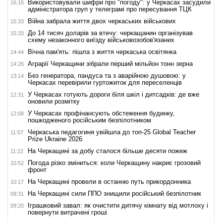
Використовували шифри про "погоду": у Черкасах засудили
16:15
адміністратора груп у телеграмі про пересування ТЦК
Війна забрала життя двох черкаських військових
15:33
До 14 тисяч доларів за втечу: черкащанин організував
15:20
схему незаконного виїзду військовозобов'язаних
Вічна пам'ять: пішла з життя черкаська освітянка
14:44
Аграрії Черкащини зібрали перший мільйон тонн зерна
14:26
Без генератора, пандуса та з аварійною душовою: у
13:14
Черкасах перевірили гуртожиток для переселенців
У Черкасах готують дороги біля шкіл і дитсадків: де вже
12:31
оновили розмітку
У Черкасах профінансують обстеження будинку,
12:08
пошкодженого російським безпілотником
Черкаська педагогиня увійшла до топ-25 Global Teacher
11:57
Prize Ukraine 2026
На Черкащині за добу сталося більше десяти пожеж
11:22
Погода різко зміниться: коли Черкащину накриє грозовий
10:52
фронт
На Черкащині провели в останню путь прикордонника
10:17
На Черкащині сили ППО знищили російський безпілотник
09:31
Іграшковий завал: як очистити дитячу кімнату від мотлоху і
09:20
повернути витрачені гроші