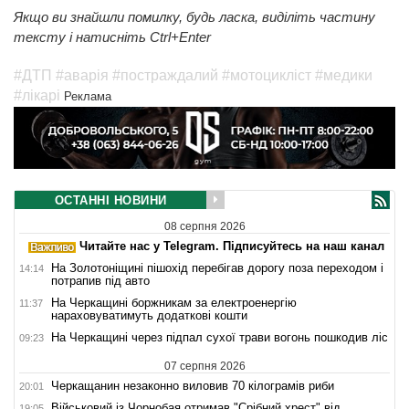
Якщо ви знайшли помилку, будь ласка, виділіть частину
тексту і натисніть Ctrl+Enter
#ДТП
#аварія
#постраждалий
#мотоцикліст
#медики
#лікарі
Реклама
ОСТАННІ НОВИНИ
08 серпня 2026
Читайте нас у Telegram. Підписуйтесь на наш канал
На Золотоніщині пішохід перебігав дорогу поза переходом і
14:14
потрапив під авто
На Черкащині боржникам за електроенергію
11:37
нараховуватимуть додаткові кошти
На Черкащині через підпал сухої трави вогонь пошкодив ліс
09:23
07 серпня 2026
Черкащанин незаконно виловив 70 кілограмів риби
20:01
Військовий із Чорнобая отримав "Срібний хрест" від
19:05