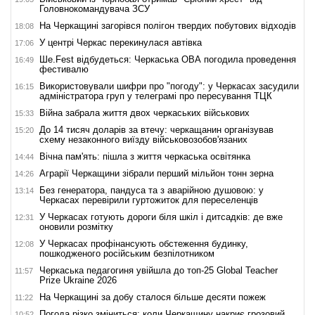
Головнокомандувача ЗСУ
На Черкащині загорівся полігон твердих побутових відходів
18:08
У центрі Черкас перекинулася автівка
17:06
Ше.Fest відбудеться: Черкаська ОВА погодила проведення
16:49
фестивалю
Використовували шифри про "погоду": у Черкасах засудили
16:15
адміністратора груп у телеграмі про пересування ТЦК
Війна забрала життя двох черкаських військових
15:33
До 14 тисяч доларів за втечу: черкащанин організував
15:20
схему незаконного виїзду військовозобов'язаних
Вічна пам'ять: пішла з життя черкаська освітянка
14:44
Аграрії Черкащини зібрали перший мільйон тонн зерна
14:26
Без генератора, пандуса та з аварійною душовою: у
13:14
Черкасах перевірили гуртожиток для переселенців
У Черкасах готують дороги біля шкіл і дитсадків: де вже
12:31
оновили розмітку
У Черкасах профінансують обстеження будинку,
12:08
пошкодженого російським безпілотником
Черкаська педагогиня увійшла до топ-25 Global Teacher
11:57
Prize Ukraine 2026
На Черкащині за добу сталося більше десяти пожеж
11:22
Погода різко зміниться: коли Черкащину накриє грозовий
10:52