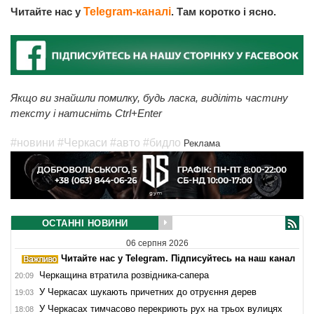
Читайте нас у
Telegram-каналі
. Там коротко і ясно.
Якщо ви знайшли помилку, будь ласка, виділіть частину
тексту і натисніть Ctrl+Enter
#новини
#Черкаси
#авто
#бидло
Реклама
ОСТАННІ НОВИНИ
06 серпня 2026
Читайте нас у Telegram. Підписуйтесь на наш канал
Черкащина втратила розвідника-сапера
20:09
У Черкасах шукають причетних до отруєння дерев
19:03
У Черкасах тимчасово перекриють рух на трьох вулицях
18:08