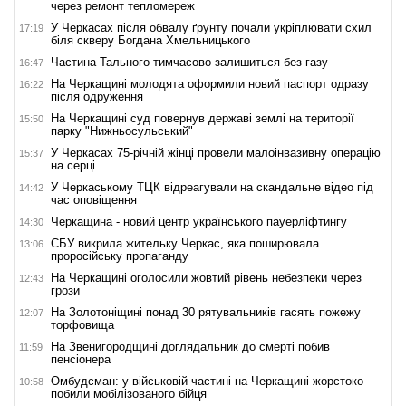
через ремонт тепломереж
У Черкасах після обвалу ґрунту почали укріплювати схил
17:19
біля скверу Богдана Хмельницького
Частина Тального тимчасово залишиться без газу
16:47
На Черкащині молодята оформили новий паспорт одразу
16:22
після одруження
На Черкащині суд повернув державі землі на території
15:50
парку "Нижньосульський"
У Черкасах 75-річній жінці провели малоінвазивну операцію
15:37
на серці
У Черкаському ТЦК відреагували на скандальне відео під
14:42
час оповіщення
Черкащина - новий центр українського пауерліфтингу
14:30
СБУ викрила жительку Черкас, яка поширювала
13:06
проросійську пропаганду
На Черкащині оголосили жовтий рівень небезпеки через
12:43
грози
На Золотоніщині понад 30 рятувальників гасять пожежу
12:07
торфовища
На Звенигородщині доглядальник до смерті побив
11:59
пенсіонера
Омбудсман: у військовій частині на Черкащині жорстоко
10:58
побили мобілізованого бійця