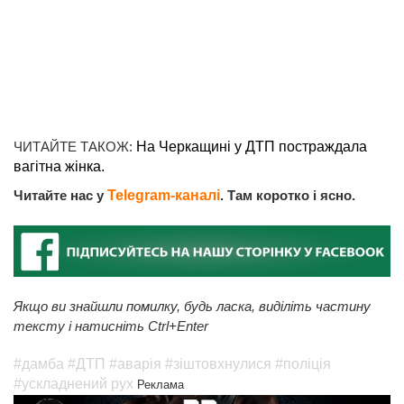
ЧИТАЙТЕ ТАКОЖ:
На Черкащині у ДТП постраждала
вагітна жінка.
Читайте нас у
Telegram-каналі
. Там коротко і ясно.
Якщо ви знайшли помилку, будь ласка, виділіть частину
тексту і натисніть Ctrl+Enter
#дамба
#ДТП
#аварія
#зіштовхнулися
#поліція
#ускладнений рух
Реклама