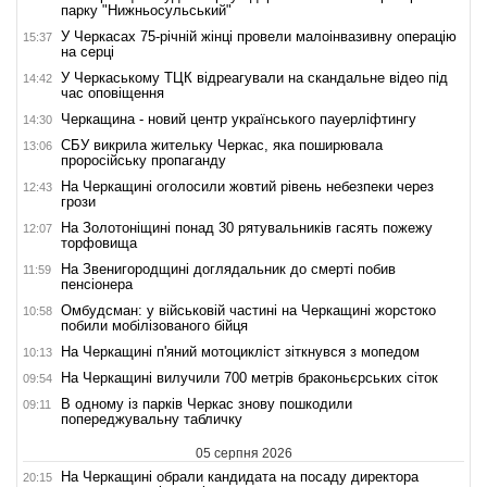
парку "Нижньосульський"
У Черкасах 75-річній жінці провели малоінвазивну операцію
15:37
на серці
У Черкаському ТЦК відреагували на скандальне відео під
14:42
час оповіщення
Черкащина - новий центр українського пауерліфтингу
14:30
СБУ викрила жительку Черкас, яка поширювала
13:06
проросійську пропаганду
На Черкащині оголосили жовтий рівень небезпеки через
12:43
грози
На Золотоніщині понад 30 рятувальників гасять пожежу
12:07
торфовища
На Звенигородщині доглядальник до смерті побив
11:59
пенсіонера
Омбудсман: у військовій частині на Черкащині жорстоко
10:58
побили мобілізованого бійця
На Черкащині п'яний мотоцикліст зіткнувся з мопедом
10:13
На Черкащині вилучили 700 метрів браконьєрських сіток
09:54
В одному із парків Черкас знову пошкодили
09:11
попереджувальну табличку
05 серпня 2026
На Черкащині обрали кандидата на посаду директора
20:15