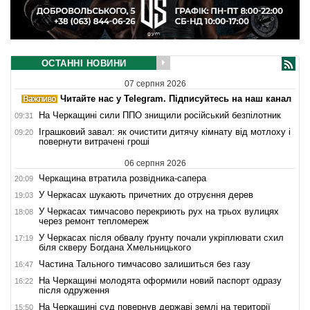
ОСТАННІ НОВИНИ
07 серпня 2026
Читайте нас у Telegram. Підписуйтесь на наш канал
На Черкащині сили ППО знищили російський безпілотник
09:31
Іграшковий завал: як очистити дитячу кімнату від мотлоху і
09:20
повернути витрачені гроші
06 серпня 2026
Черкащина втратила розвідника-сапера
20:09
У Черкасах шукають причетних до отруєння дерев
19:03
У Черкасах тимчасово перекриють рух на трьох вулицях
18:08
через ремонт тепломереж
У Черкасах після обвалу ґрунту почали укріплювати схил
17:19
біля скверу Богдана Хмельницького
Частина Тального тимчасово залишиться без газу
16:47
На Черкащині молодята оформили новий паспорт одразу
16:22
після одруження
На Черкащині суд повернув державі землі на території
15:50