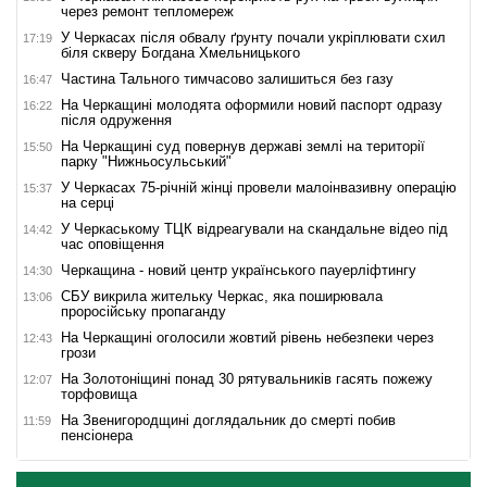
через ремонт тепломереж
У Черкасах після обвалу ґрунту почали укріплювати схил
17:19
біля скверу Богдана Хмельницького
Частина Тального тимчасово залишиться без газу
16:47
На Черкащині молодята оформили новий паспорт одразу
16:22
після одруження
На Черкащині суд повернув державі землі на території
15:50
парку "Нижньосульський"
У Черкасах 75-річній жінці провели малоінвазивну операцію
15:37
на серці
У Черкаському ТЦК відреагували на скандальне відео під
14:42
час оповіщення
Черкащина - новий центр українського пауерліфтингу
14:30
СБУ викрила жительку Черкас, яка поширювала
13:06
проросійську пропаганду
На Черкащині оголосили жовтий рівень небезпеки через
12:43
грози
На Золотоніщині понад 30 рятувальників гасять пожежу
12:07
торфовища
На Звенигородщині доглядальник до смерті побив
11:59
пенсіонера