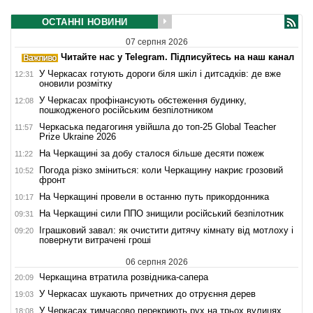
ОСТАННІ НОВИНИ
07 серпня 2026
Читайте нас у Telegram. Підписуйтесь на наш канал
У Черкасах готують дороги біля шкіл і дитсадків: де вже
12:31
оновили розмітку
У Черкасах профінансують обстеження будинку,
12:08
пошкодженого російським безпілотником
Черкаська педагогиня увійшла до топ-25 Global Teacher
11:57
Prize Ukraine 2026
На Черкащині за добу сталося більше десяти пожеж
11:22
Погода різко зміниться: коли Черкащину накриє грозовий
10:52
фронт
На Черкащині провели в останню путь прикордонника
10:17
На Черкащині сили ППО знищили російський безпілотник
09:31
Іграшковий завал: як очистити дитячу кімнату від мотлоху і
09:20
повернути витрачені гроші
06 серпня 2026
Черкащина втратила розвідника-сапера
20:09
У Черкасах шукають причетних до отруєння дерев
19:03
У Черкасах тимчасово перекриють рух на трьох вулицях
18:08