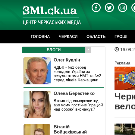
ГОЛОВНА
ЧЕРКАСИ
ОБЛАСТЬ
ГРОШІ
16.09.2
БЛОГИ
Олег Куклін
Реклама
ЧДБК - №1 серед
коледжів України за
результатами НМТ та №2
серед ліцеїв Черкащини
Олена Берестенко
Чер
Втома від саморозвитку,
вело
або чому постійне “працюй
над собою” виснажує?
Віталій
Войцехівський