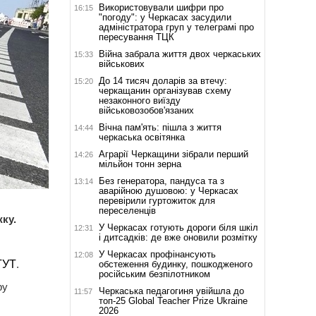
Використовували шифри про
16:15
"погоду": у Черкасах засудили
адміністратора груп у телеграмі про
пересування ТЦК
Війна забрала життя двох черкаських
15:33
військових
До 14 тисяч доларів за втечу:
15:20
черкащанин організував схему
незаконного виїзду
військовозобов'язаних
Вічна пам'ять: пішла з життя
14:44
черкаська освітянка
Аграрії Черкащини зібрали перший
14:26
мільйон тонн зерна
Без генератора, пандуса та з
13:14
аварійною душовою: у Черкасах
перевірили гуртожиток для
переселенців
жку.
У Черкасах готують дороги біля шкіл
12:31
і дитсадків: де вже оновили розмітку
У Черкасах профінансують
12:08
ТУТ
.
обстеження будинку, пошкодженого
російським безпілотником
ру
Черкаська педагогиня увійшла до
11:57
топ-25 Global Teacher Prize Ukraine
2026