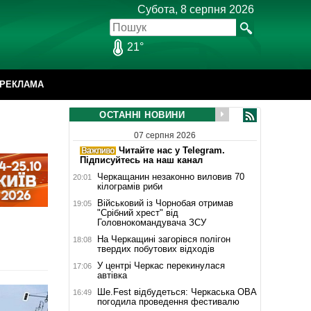
Субота, 8 серпня 2026
21°
РЕКЛАМА
ОСТАННІ НОВИНИ
07 серпня 2026
Читайте нас у Telegram.
Підписуйтесь на наш канал
Черкащанин незаконно виловив 70
20:01
кілограмів риби
Військовий із Чорнобая отримав
19:05
"Срібний хрест" від
Головнокомандувача ЗСУ
На Черкащині загорівся полігон
18:08
твердих побутових відходів
У центрі Черкас перекинулася
17:06
автівка
Ше.Fest відбудеться: Черкаська ОВА
16:49
погодила проведення фестивалю