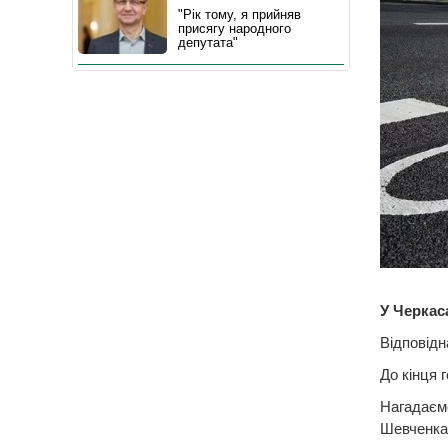
"Рік тому, я прийняв
присягу народного
депутата"
У Черкас
Відповідн
До кінця 
Нагадаєм
Шевченка