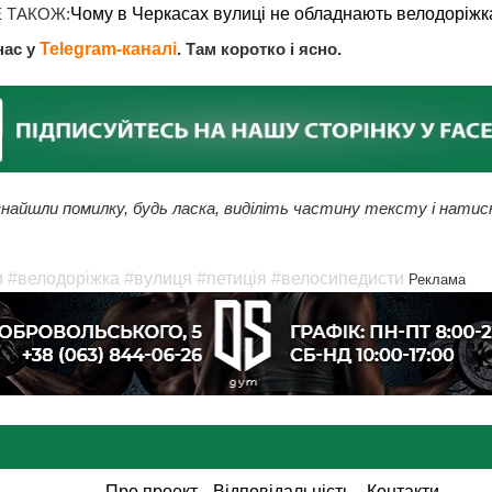
 ТАКОЖ:
Чому в Черкасах вулиці не обладнають велодоріж
нас у
Telegram-каналі
. Там коротко і ясно.
найшли помилку, будь ласка, виділіть частину тексту і натис
и
#велодоріжка
#вулиця
#петиція
#велосипедисти
Реклама
Про проект
Відповідальність
Контакти