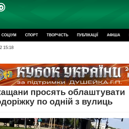
CОЦІУМ
СПОРТ
ТВОРЧІСТЬ
ПУБЛІКАЦІЇ
АФІША
2 15:18
кащани просять облаштувати
доріжку по одній з вулиць