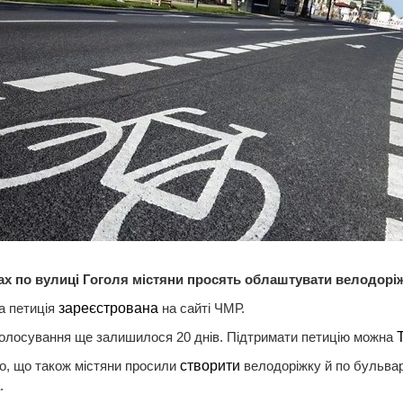
ах по вулиці Гоголя містяни просять облаштувати велодорі
а петиція
зареєстрована
на сайті ЧМР.
голосування ще залишилося 20 днів. Підтримати петицію можна
о, що також містяни просили
створити
велодоріжку й по бульва
.