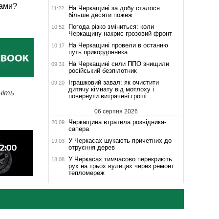
ками?
На Черкащині за добу сталося
11:22
більше десяти пожеж
Погода різко зміниться: коли
10:52
Черкащину накриє грозовий фронт
На Черкащині провели в останню
10:17
путь прикордонника
На Черкащині сили ППО знищили
09:31
російський безпілотник
Іграшковий завал: як очистити
09:20
дитячу кімнату від мотлоху і
ніть
повернути витрачені гроші
06 серпня 2026
Черкащина втратила розвідника-
20:09
сапера
У Черкасах шукають причетних до
19:03
отруєння дерев
У Черкасах тимчасово перекриють
18:08
рух на трьох вулицях через ремонт
тепломереж