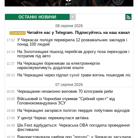
ОСТАННІ НОВИНИ
08 серпня 2026
Читайте нас у Telegram. Підписуйтесь на наш канал
У Черкасах поліція перевірила 12 розважальних закладів і
17:02
понад 100 людей
На Золотоніщині пішохід перебігав дорогу поза переходом і
14:14
потрапив під авто
На Черкащині боржникам за електроенергію
11:37
нараховуватимуть додаткові кошти
На Черкащині через підпал сухої трави вогонь пошкодив ліс
09:23
07 серпня 2026
Черкащанин незаконно виловив 70 кілограмів риби
20:01
Військовий із Чорнобая отримав "Срібний хрест" від
19:05
Головнокомандувача ЗСУ
На Черкащині загорівся полігон твердих побутових відходів
18:08
У центрі Черкас перекинулася автівка
17:06
Ше.Fest відбудеться: Черкаська ОВА погодила проведення
16:49
фестивалю
Використовували шифри про "погоду": у Черкасах засудили
16:15