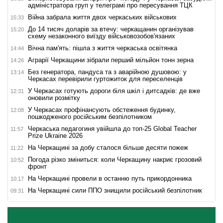
адміністратора груп у телеграмі про пересування ТЦК
Війна забрала життя двох черкаських військових
15:33
До 14 тисяч доларів за втечу: черкащанин організував
15:20
схему незаконного виїзду військовозобов'язаних
Вічна пам'ять: пішла з життя черкаська освітянка
14:44
Аграрії Черкащини зібрали перший мільйон тонн зерна
14:26
Без генератора, пандуса та з аварійною душовою: у
13:14
Черкасах перевірили гуртожиток для переселенців
У Черкасах готують дороги біля шкіл і дитсадків: де вже
12:31
оновили розмітку
У Черкасах профінансують обстеження будинку,
12:08
пошкодженого російським безпілотником
Черкаська педагогиня увійшла до топ-25 Global Teacher
11:57
Prize Ukraine 2026
На Черкащині за добу сталося більше десяти пожеж
11:22
Погода різко зміниться: коли Черкащину накриє грозовий
10:52
фронт
На Черкащині провели в останню путь прикордонника
10:17
На Черкащині сили ППО знищили російський безпілотник
09:31