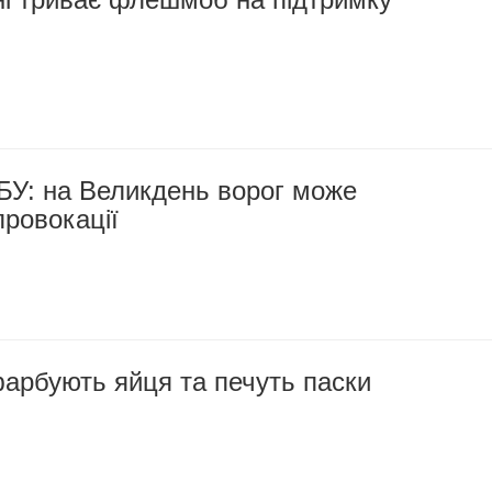
БУ: на Великдень ворог може
ровокації
арбують яйця та печуть паски