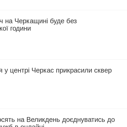
ч на Черкащині буде без
ої години
 у центрі Черкас прикрасили сквер
осять на Великдень доєднуватись до
ужб в онлайні