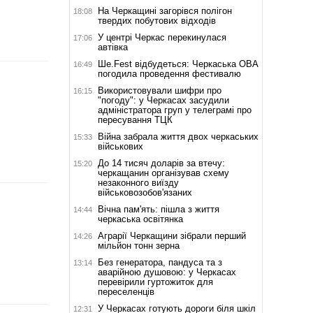
На Черкащині загорівся полігон
18:08
твердих побутових відходів
У центрі Черкас перекинулася
17:06
автівка
Ше.Fest відбудеться: Черкаська ОВА
16:49
погодила проведення фестивалю
Використовували шифри про
16:15
"погоду": у Черкасах засудили
адміністратора груп у телеграмі про
пересування ТЦК
Війна забрала життя двох черкаських
15:33
військових
До 14 тисяч доларів за втечу:
15:20
черкащанин організував схему
незаконного виїзду
військовозобов'язаних
Вічна пам'ять: пішла з життя
14:44
черкаська освітянка
Аграрії Черкащини зібрали перший
14:26
мільйон тонн зерна
Без генератора, пандуса та з
13:14
аварійною душовою: у Черкасах
перевірили гуртожиток для
переселенців
У Черкасах готують дороги біля шкіл
12:31