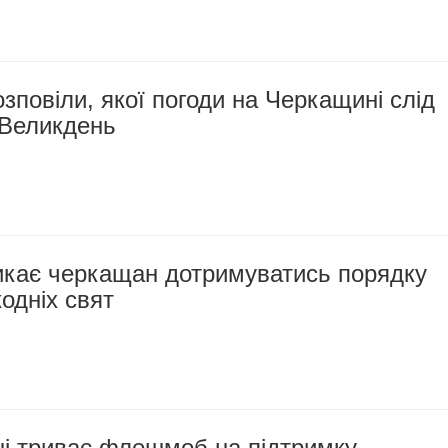
зповіли, якої погоди на Черкащині слід
 Великдень
ликає черкащан дотримуватись порядку
кодніх свят
і триває флешмоб на підтримку