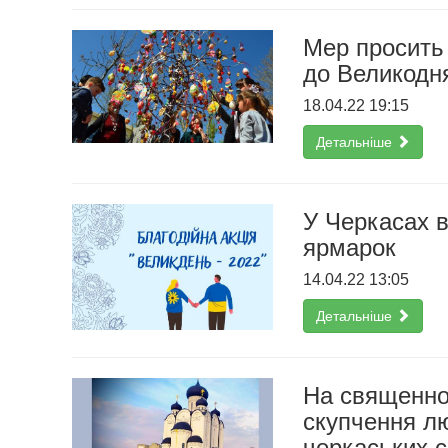
Мер просить 
до Великодн
18.04.22 19:15
Детальніше
У Черкасах в
ярмарок
14.04.22 13:05
Детальніше
На священно
скупчення л
черкаських с