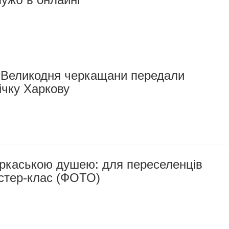
 Великодня черкащани передали
ічку Харкову
еркаською душею: для переселенців
стер-клас (ФОТО)