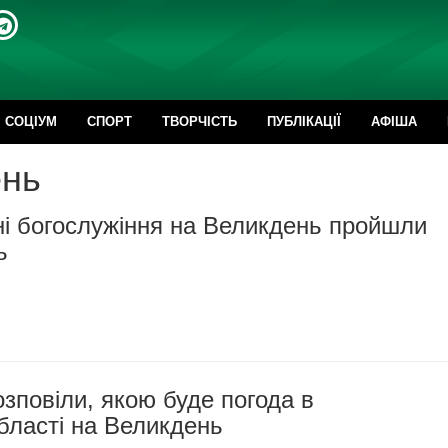
CОЦІУМ
СПОРТ
ТВОРЧІСТЬ
ПУБЛІКАЦІЇ
АФІША
ень
і богослужіння на Великдень пройшли
ь
зповіли, якою буде погода в
бласті на Великдень