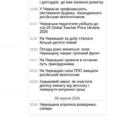
і дитсадків: де вже оновили розмітку
У Черкасах профінансують
12:08
обстеження будинку, пошкодженого
російським безпілотником
Черкаська педагогиня увійшла до
11:57
топ-25 Global Teacher Prize Ukraine
2026
На Черкащині за добу сталося
11:22
більше десяти пожеж
Погода різко зміниться: коли
10:52
Черкащину накриє грозовий фронт
На Черкащині провели в останню
10:17
путь прикордонника
На Черкащині сили ППО знищили
09:31
російський безпілотник
Іграшковий завал: як очистити
09:20
дитячу кімнату від мотлоху і
повернути витрачені гроші
06 серпня 2026
Черкащина втратила розвідника-
20:09
сапера