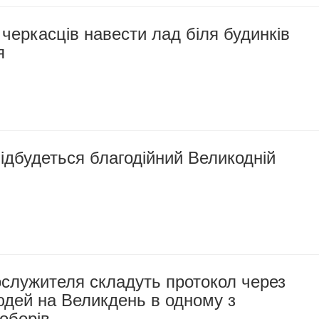
черкасців навести лад біля будинків
я
ідбудеться благодійний Великодній
служителя складуть протокол через
юдей на Великдень в одному з
оборів