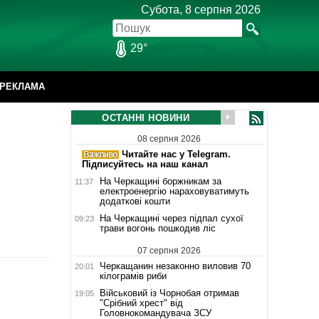
Субота, 8 серпня 2026
29°
РЕКЛАМА
ОСТАННІ НОВИНИ
08 серпня 2026
Читайте нас у Telegram.
Підписуйтесь на наш канал
На Черкащині боржникам за
11:37
електроенергію нараховуватимуть
додаткові кошти
На Черкащині через підпал сухої
09:23
трави вогонь пошкодив ліс
07 серпня 2026
Черкащанин незаконно виловив 70
20:01
кілограмів риби
Військовий із Чорнобая отримав
19:05
"Срібний хрест" від
Головнокомандувача ЗСУ