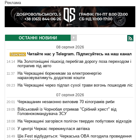
Реклама
ОСТАННІ НОВИНИ
08 серпня 2026
Читайте нас у Telegram. Підписуйтесь на наш канал
На Золотоніщині пішохід перебігав дорогу поза переходом і
14:14
потрапив під авто
На Черкащині боржникам за електроенергію
11:37
нараховуватимуть додаткові кошти
На Черкащині через підпал сухої трави вогонь пошкодив ліс
09:23
07 серпня 2026
Черкащанин незаконно виловив 70 кілограмів риби
20:01
Військовий із Чорнобая отримав "Срібний хрест" від
19:05
Головнокомандувача ЗСУ
На Черкащині загорівся полігон твердих побутових відходів
18:08
У центрі Черкас перекинулася автівка
17:06
Ше.Fest відбудеться: Черкаська ОВА погодила проведення
16:49