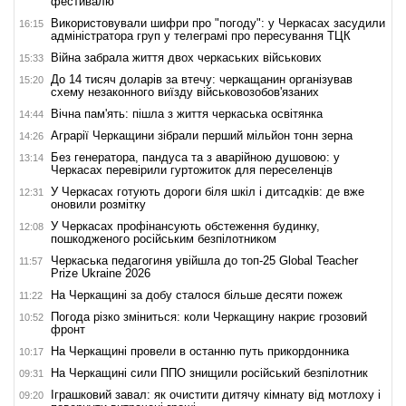
фестивалю
Використовували шифри про "погоду": у Черкасах засудили
16:15
адміністратора груп у телеграмі про пересування ТЦК
Війна забрала життя двох черкаських військових
15:33
До 14 тисяч доларів за втечу: черкащанин організував
15:20
схему незаконного виїзду військовозобов'язаних
Вічна пам'ять: пішла з життя черкаська освітянка
14:44
Аграрії Черкащини зібрали перший мільйон тонн зерна
14:26
Без генератора, пандуса та з аварійною душовою: у
13:14
Черкасах перевірили гуртожиток для переселенців
У Черкасах готують дороги біля шкіл і дитсадків: де вже
12:31
оновили розмітку
У Черкасах профінансують обстеження будинку,
12:08
пошкодженого російським безпілотником
Черкаська педагогиня увійшла до топ-25 Global Teacher
11:57
Prize Ukraine 2026
На Черкащині за добу сталося більше десяти пожеж
11:22
Погода різко зміниться: коли Черкащину накриє грозовий
10:52
фронт
На Черкащині провели в останню путь прикордонника
10:17
На Черкащині сили ППО знищили російський безпілотник
09:31
Іграшковий завал: як очистити дитячу кімнату від мотлоху і
09:20