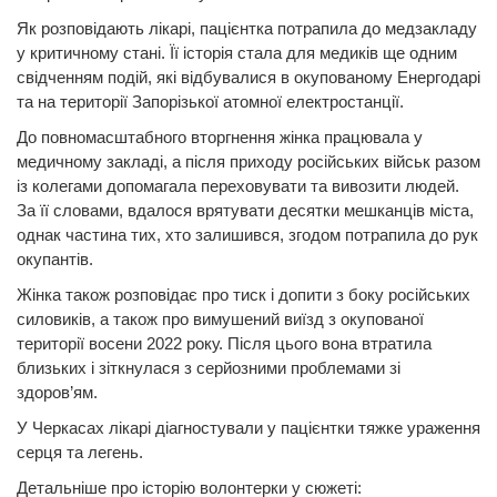
Як розповідають лікарі, пацієнтка потрапила до медзакладу
у критичному стані. Її історія стала для медиків ще одним
свідченням подій, які відбувалися в окупованому Енергодарі
та на території Запорізької атомної електростанції.
До повномасштабного вторгнення жінка працювала у
медичному закладі, а після приходу російських військ разом
із колегами допомагала переховувати та вивозити людей.
За її словами, вдалося врятувати десятки мешканців міста,
однак частина тих, хто залишився, згодом потрапила до рук
окупантів.
Жінка також розповідає про тиск і допити з боку російських
силовиків, а також про вимушений виїзд з окупованої
території восени 2022 року. Після цього вона втратила
близьких і зіткнулася з серйозними проблемами зі
здоров’ям.
У Черкасах лікарі діагностували у пацієнтки тяжке ураження
серця та легень.
Детальніше про історію волонтерки у сюжеті: