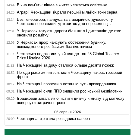
Вічна пам'ять: пішла з життя черкаська освітянка
14:44
Аграрії Черкащини зібрали перший мільйон тонн зерна
14:26
Без генератора, пандуса та з аварійною душовою: у
13:14
Черкасах перевірили гуртожиток для переселенців
У Черкасах готують дороги біля шкіл і дитсадків: де вже
12:31
оновили розмітку
У Черкасах профінансують обстеження будинку,
12:08
пошкодженого російським безпілотником
Черкаська педагогиня увійшла до топ-25 Global Teacher
11:57
Prize Ukraine 2026
На Черкащині за добу сталося більше десяти пожеж
11:22
Погода різко зміниться: коли Черкащину накриє грозовий
10:52
фронт
На Черкащині провели в останню путь прикордонника
10:17
На Черкащині сили ППО знищили російський безпілотник
09:31
Іграшковий завал: як очистити дитячу кімнату від мотлоху і
09:20
повернути витрачені гроші
06 серпня 2026
Черкащина втратила розвідника-сапера
20:09