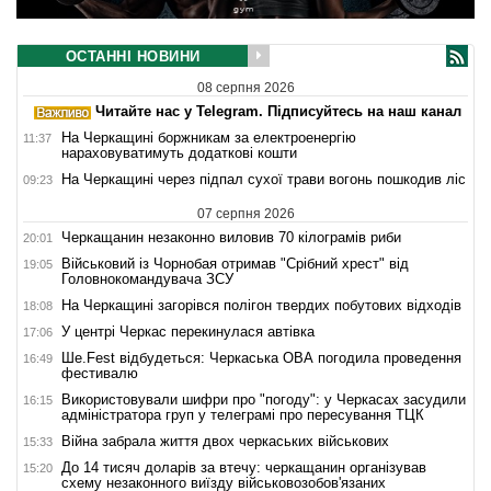
ОСТАННІ НОВИНИ
08 серпня 2026
Читайте нас у Telegram. Підписуйтесь на наш канал
На Черкащині боржникам за електроенергію
11:37
нараховуватимуть додаткові кошти
На Черкащині через підпал сухої трави вогонь пошкодив ліс
09:23
07 серпня 2026
Черкащанин незаконно виловив 70 кілограмів риби
20:01
Військовий із Чорнобая отримав "Срібний хрест" від
19:05
Головнокомандувача ЗСУ
На Черкащині загорівся полігон твердих побутових відходів
18:08
У центрі Черкас перекинулася автівка
17:06
Ше.Fest відбудеться: Черкаська ОВА погодила проведення
16:49
фестивалю
Використовували шифри про "погоду": у Черкасах засудили
16:15
адміністратора груп у телеграмі про пересування ТЦК
Війна забрала життя двох черкаських військових
15:33
До 14 тисяч доларів за втечу: черкащанин організував
15:20
схему незаконного виїзду військовозобов'язаних