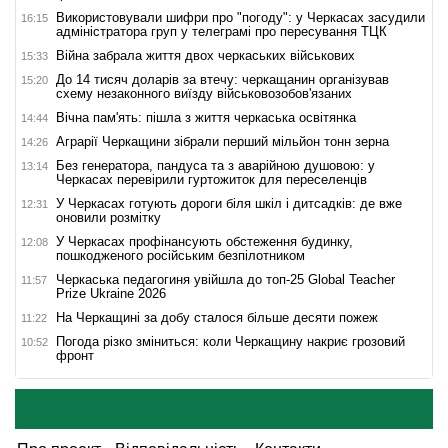
Використовували шифри про "погоду": у Черкасах засудили
16:15
адміністратора груп у телеграмі про пересування ТЦК
Війна забрала життя двох черкаських військових
15:33
До 14 тисяч доларів за втечу: черкащанин організував
15:20
схему незаконного виїзду військовозобов'язаних
Вічна пам'ять: пішла з життя черкаська освітянка
14:44
Аграрії Черкащини зібрали перший мільйон тонн зерна
14:26
Без генератора, пандуса та з аварійною душовою: у
13:14
Черкасах перевірили гуртожиток для переселенців
У Черкасах готують дороги біля шкіл і дитсадків: де вже
12:31
оновили розмітку
У Черкасах профінансують обстеження будинку,
12:08
пошкодженого російським безпілотником
Черкаська педагогиня увійшла до топ-25 Global Teacher
11:57
Prize Ukraine 2026
На Черкащині за добу сталося більше десяти пожеж
11:22
Погода різко зміниться: коли Черкащину накриє грозовий
10:52
фронт