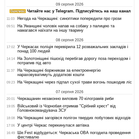
09 серпня 2026
Читайте нас у Telegram. Підписуйтесь на наш канал
Негода на Черкащині: синоптики попередили про грози
11:03
На Уманщині чоловік напав на собаку з палицею та
09:51
намагався наїхати на іншу тварину
08 серпня 2026
У Черкасах поліція перевірила 12 розважальних закладів і
17:02
понад 100 людей
На Золотоніщині пішохід перебігав дорогу поза переходом і
14:14
потрапив під авто
На Черкащині боржникам за електроенергію
11:37
нараховуватимуть додаткові кошти
На Черкащині через підпал сухої трави вогонь пошкодив ліс
09:23
07 серпня 2026
Черкащанин незаконно виловив 70 кілограмів риби
20:01
Військовий із Чорнобая отримав "Срібний хрест" від
19:05
Головнокомандувача ЗСУ
На Черкащині загорівся полігон твердих побутових відходів
18:08
У центрі Черкас перекинулася автівка
17:06
Ше.Fest відбудеться: Черкаська ОВА погодила проведення
16:49
фестивалю