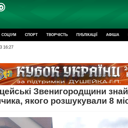
CОЦІУМ
СПОРТ
ТВОРЧІСТЬ
ПУБЛІКАЦІЇ
АФІША
3 16:27
цейські Звенигородщини зна
чика, якого розшукували 8 мі