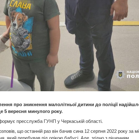
ення про зникнення малолітньої дитини до поліції надійшл
ще 5 вересня минулого року.
формує пресслужба ГУНП у Черкаській області.
озповів, що останній раз він бачив сина 12 серпня 2022 року за м
я, який перебував під опікою бабусі. Але, згідно з рішенням