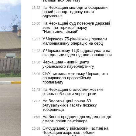
залишиться без газу
На Черкащині молодята оформили
16:22
новий паспорт одразу після
одруження
На Черкащині суд повернув державі
15:50
землі на території парку
"Нижньосульський"
У Черкасах 75-річній жінці провели
15:37
малоінвазивну операцію на серці
У Черкаському ТЦК відреагували на
14:42
скандальне відео під час оповіщення
Черкащина - новий центр
14:30
українського пауерліфтингу
СБУ викрила жительку Черкас, яка
13:06
поширювала проросійську
пропаганду
На Черкащині оголосили жовтий
12:43
рівень небезпеки через грози
На Золотоніщині понад 30
12:07
рятувальників гасять пожежу
торфовища
На Звенигородщині доглядальник до
11:59
смерті побив пенсіонера
Омбудсман: у військовій частині на
10:58
Черкащині жорстоко побили