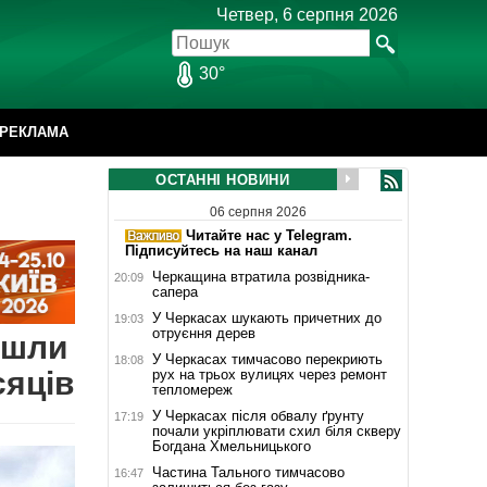
Четвер, 6 серпня 2026
30°
РЕКЛАМА
ОСТАННІ НОВИНИ
06 серпня 2026
Читайте нас у Telegram.
Підписуйтесь на наш канал
Черкащина втратила розвідника-
20:09
сапера
У Черкасах шукають причетних до
19:03
отруєння дерев
йшли
У Черкасах тимчасово перекриють
18:08
сяців
рух на трьох вулицях через ремонт
тепломереж
У Черкасах після обвалу ґрунту
17:19
почали укріплювати схил біля скверу
Богдана Хмельницького
Частина Тального тимчасово
16:47