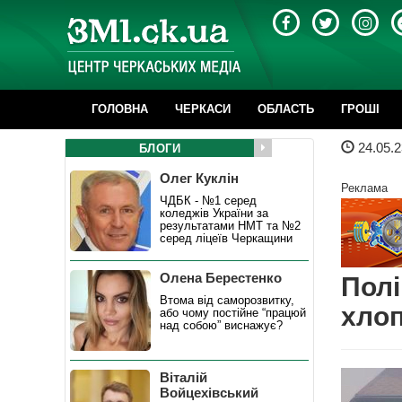
ГОЛОВНА
ЧЕРКАСИ
ОБЛАСТЬ
ГРОШІ
24.05.2
БЛОГИ
Олег Куклін
Реклама
ЧДБК - №1 серед
коледжів України за
результатами НМТ та №2
серед ліцеїв Черкащини
Олена Берестенко
Полі
Втома від саморозвитку,
хлоп
або чому постійне “працюй
над собою” виснажує?
Віталій
Войцехівський