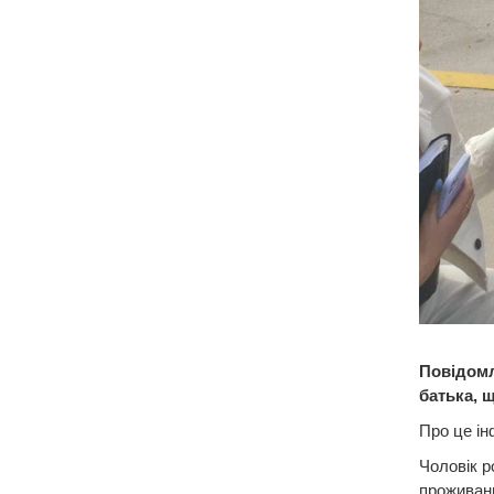
Повідомл
батька, 
Про це ін
Чоловік р
проживанн