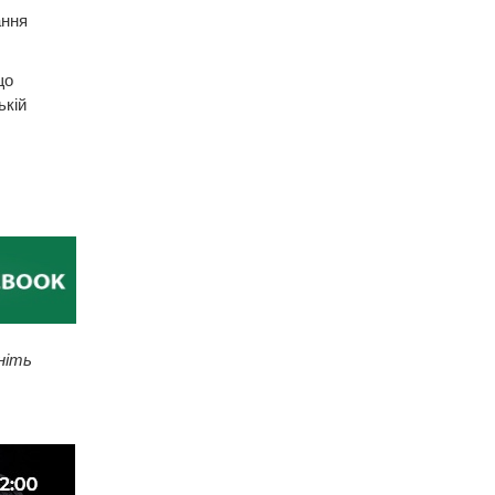
ання
що
ькій
ніть