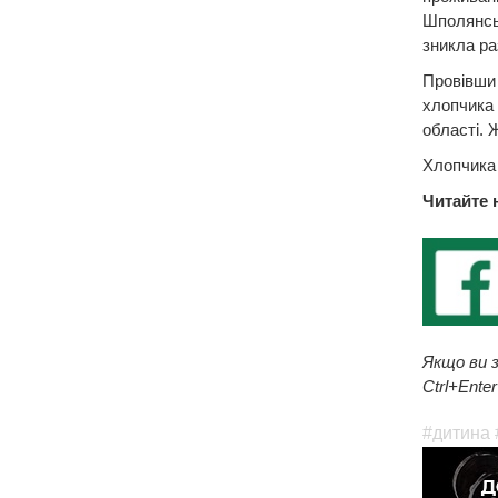
Шполянськ
зникла ра
Провівши 
хлопчика 
області. 
Хлопчика 
Читайте 
Якщо ви з
Ctrl+Enter
#дитина