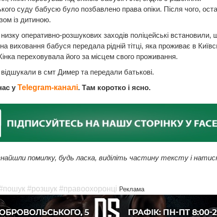
ого суду бабусю було позбавлено права опіки. Після чого, ост
зом із дитиною.
низку оперативно-розшукових заходів поліцейські встановили, 
на виховання бабуся передала рідній тітці, яка проживає в Київс
Жінка переховувала його за місцем свого проживання.
відшукали в смт Димер та передали батькові.
нас у
Telegram-каналі
. Там коротко і ясно.
найшли помилку, будь ласка, виділіть частину тексту і натис
#пошук
#розшук
#правоохоронці
Реклама