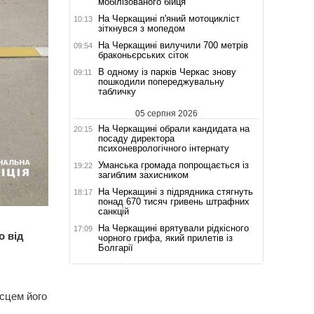
мобілізованого бійця
На Черкащині п'яний мотоцикліст
10:13
зіткнувся з мопедом
На Черкащині вилучили 700 метрів
09:54
браконьєрських сіток
В одному із парків Черкас знову
09:11
пошкодили попереджувальну
табличку
05 серпня 2026
На Черкащині обрали кандидата на
20:15
посаду директора
психоневрологічного інтернату
Уманська громада попрощається із
19:22
загиблим захисником
На Черкащині з підрядника стягнуть
18:17
понад 670 тисяч гривень штрафних
санкцій
На Черкащині врятували рідкісного
17:09
о від
чорного грифа, який прилетів із
Болгарії
ісцем його