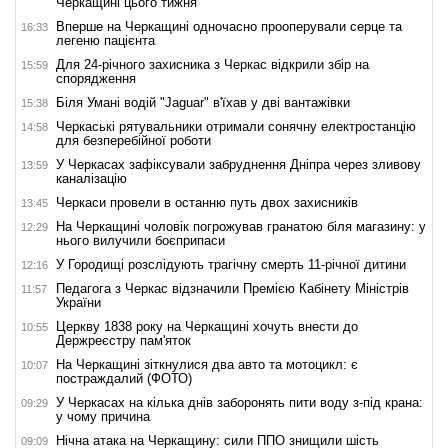
Черкащині цього тижня
Вперше на Черкащині одночасно прооперували серце та
16:33
легеню пацієнта
Для 24-річного захисника з Черкас відкрили збір на
15:59
спорядження
Біля Умані водій "Jaguar" в'їхав у дві вантажівки
15:38
Черкаські рятувальники отримали сонячну електростанцію
14:58
для безперебійної роботи
У Черкасах зафіксували забруднення Дніпра через зливову
13:59
каналізацію
Черкаси провели в останню путь двох захисників
13:45
На Черкащині чоловік погрожував гранатою біля магазину: у
12:29
нього вилучили боєприпаси
У Городищі розслідують трагічну смерть 11-річної дитини
12:16
Педагога з Черкас відзначили Премією Кабінету Міністрів
11:57
України
Церкву 1838 року на Черкащині хочуть внести до
10:55
Держреєстру пам'яток
На Черкащині зіткнулися два авто та мотоцикл: є
10:07
постраждалий (ФОТО)
У Черкасах на кілька днів заборонять пити воду з-під крана:
09:29
у чому причина
Нічна атака на Черкащину: сили ППО знищили шість
09:09