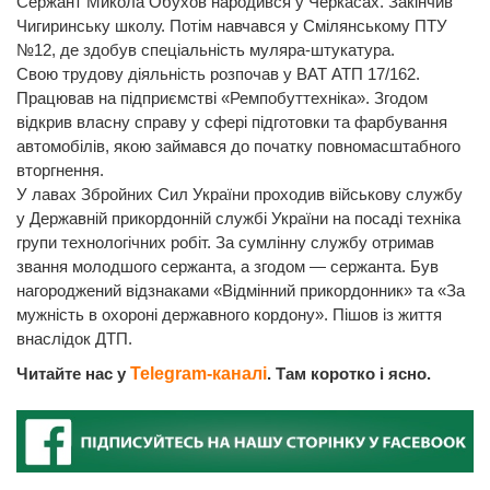
Сержант Микола Обухов народився у Черкасах. Закінчив
Чигиринську школу. Потім навчався у Смілянському ПТУ
№12, де здобув спеціальність муляра-штукатура.
Свою трудову діяльність розпочав у ВАТ АТП 17/162.
Працював на підприємстві «Ремпобуттехніка». Згодом
відкрив власну справу у сфері підготовки та фарбування
автомобілів, якою займався до початку повномасштабного
вторгнення.
У лавах Збройних Сил України проходив військову службу
у Державній прикордонній службі України на посаді техніка
групи технологічних робіт. За сумлінну службу отримав
звання молодшого сержанта, а згодом — сержанта. Був
нагороджений відзнаками «Відмінний прикордонник» та «За
мужність в охороні державного кордону». Пішов із життя
внаслідок ДТП.
Читайте нас у
Telegram-каналі
. Там коротко і ясно.