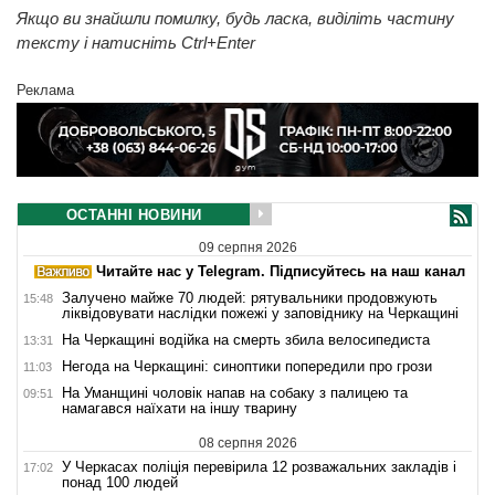
Якщо ви знайшли помилку, будь ласка, виділіть частину
тексту і натисніть Ctrl+Enter
Реклама
ОСТАННІ НОВИНИ
09 серпня 2026
Читайте нас у Telegram. Підписуйтесь на наш канал
Залучено майже 70 людей: рятувальники продовжують
15:48
ліквідовувати наслідки пожежі у заповіднику на Черкащині
На Черкащині водійка на смерть збила велосипедиста
13:31
Негода на Черкащині: синоптики попередили про грози
11:03
На Уманщині чоловік напав на собаку з палицею та
09:51
намагався наїхати на іншу тварину
08 серпня 2026
У Черкасах поліція перевірила 12 розважальних закладів і
17:02
понад 100 людей