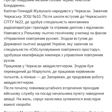
Бондаренко.
Капітан Геннадій Жужукало народився у Черкасах. Закінчив
Черкаську ЗОШ №10. Після школи вступив до Черкаського
СПТУ №22, де здобув спеціальність монтажника
радіоапаратури і приладів та отримав диплом з відзнакою.
Навчався у Ризькому льотно-технічному училищі за фахом
«Управління повітряним рухом». Згодом вступив до
Державної льотної академії України, яку закінчив за
спеціальністю «Обслуговування повітряного простору»,
здобувши кваліфікацію інженера з управління повітряним
рухом.
Працював у Черкасах авіадиспетчером. Згодом був
переведений до Маріуполя, де працював керівником
польотів, а пізніше — до Запоріжжя, де продовжив роботу
авіадиспетчером.
Після початку повномасштабного вторгнення проходив
військову службу на посаді начальника пункту наведення
авіації. На жаль, серце захисника зупинилося внаслідок
важкої хвороби.