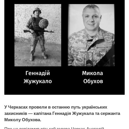
У Черкасах провели в останню путь українських
захисників — капітана Геннадія Жужукала та сержанта
Миколу Обухова.
Про це повідомив міський голова Черкас Анатолій