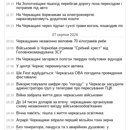
На Золотоніщині пішохід перебігав дорогу поза переходом і
14:14
потрапив під авто
На Черкащині боржникам за електроенергію
11:37
нараховуватимуть додаткові кошти
На Черкащині через підпал сухої трави вогонь пошкодив ліс
09:23
07 серпня 2026
Черкащанин незаконно виловив 70 кілограмів риби
20:01
Військовий із Чорнобая отримав "Срібний хрест" від
19:05
Головнокомандувача ЗСУ
На Черкащині загорівся полігон твердих побутових відходів
18:08
У центрі Черкас перекинулася автівка
17:06
Ше.Fest відбудеться: Черкаська ОВА погодила проведення
16:49
фестивалю
Використовували шифри про "погоду": у Черкасах засудили
16:15
адміністратора груп у телеграмі про пересування ТЦК
Війна забрала життя двох черкаських військових
15:33
До 14 тисяч доларів за втечу: черкащанин організував
15:20
схему незаконного виїзду військовозобов'язаних
Вічна пам'ять: пішла з життя черкаська освітянка
14:44
Аграрії Черкащини зібрали перший мільйон тонн зерна
14:26
Без генератора, пандуса та з аварійною душовою: у
13:14