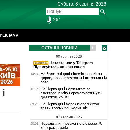
Субота, 8 серпня 2026
26°
РЕКЛАМА
ОСТАННІ НОВИНИ
08 серпня 2026
Читайте нас у Telegram.
Підписуйтесь на наш канал
На Золотоніщині пішохід перебігав
14:14
дорогу поза переходом і потрапив під
авто
На Черкащині боржникам за
11:37
 і
електроенергію нараховуватимуть
додаткові кошти
На Черкащині через підпал сухої
09:23
трави вогонь пошкодив ліс
07 серпня 2026
Черкащанин незаконно виловив 70
20:01
кілограмів риби