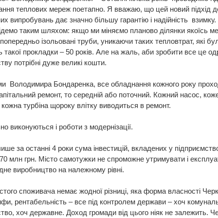
ння теплових мереж поетапно. Я вважаю, що цей новий підхід д
них випробувань дає значно більшу гарантію і надійність взимку.
ідемо таким шляхом: якщо ми міняємо планово ділянки якоїсь ме
 попередньо ізольовані труби, уникаючи таких тепловтрат, які бу
ь такої прокладки – 50 років. Але на жаль, аби зробити все це од
тву потрібні дуже великі кошти.
ми Володимира Бондаренка, все обладнання кожного року прохо
апітальний ремонт, то середній або поточний. Кожний насос, кож
ч, кожна турбіна щороку влітку виводиться в ремонт.
о виконуються і роботи з модернізації.
ише за останні 4 роки сума інвестицій, вкладених у підприємств
70 млн грн. Місто самотужки не спроможне утримувати і експлу
дне виробництво на належному рівні.
стого споживача немає жодної різниці, яка форма власності Черк
фи, рентабельність – все під контролем держави – хоч комунал
тво, хоч державне. Доход громади від цього ніяк не залежить. 