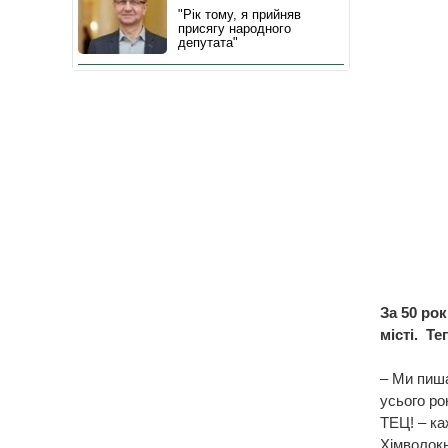
"Рік тому, я прийняв
присягу народного
депутата"
За 50 ро
місті. Те
– Ми пиша
усього ро
ТЕЦ! – ка
Хімволокн