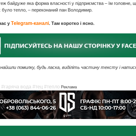
еж байдуже яка форма власності у підприємства – їм головне, щ
 було тепло, – переконаний пан Володимир.
нас у
Telegram-каналі
. Там коротко і ясно.
найшли помилку, будь ласка, виділіть частину тексту і натис
#гаряча вода
#тец
#тепло
Реклама