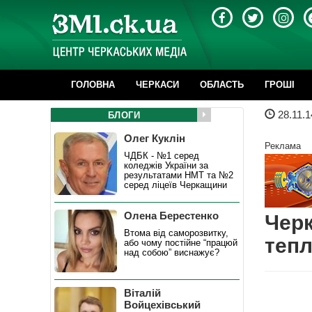
ГОЛОВНА
ЧЕРКАСИ
ОБЛАСТЬ
ГРОШІ
28.11.1
БЛОГИ
Олег Куклін
Реклама
ЧДБК - №1 серед
коледжів України за
результатами НМТ та №2
серед ліцеїв Черкащини
Олена Берестенко
Черк
Втома від саморозвитку,
тепл
або чому постійне “працюй
над собою” виснажує?
Віталій
Войцехівський