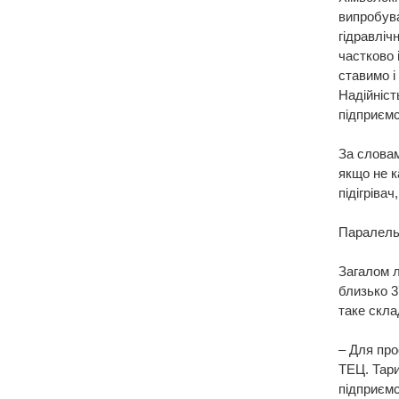
випробува
гідравліч
частково 
ставимо і
Надійніст
підприємс
За слова
якщо не к
підігріва
Паралельн
Загалом л
близько 3
таке скла
– Для про
ТЕЦ. Тари
підприємс