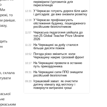
перевірили гуртожиток для
о
переселенців
 Ми
У Черкасах готують дороги біля шкіл
12:31
і дитсадків: де вже оновили розмітку
режі, то
У Черкасах профінансують
ли раніше.
12:08
обстеження будинку, пошкодженого
разу,
російським безпілотником
Черкаська педагогиня увійшла до
11:57
топ-25 Global Teacher Prize Ukraine
2026
дить
На Черкащині за добу сталося
11:22
ен
більше десяти пожеж
Погода різко зміниться: коли
10:52
Черкащину накриє грозовий фронт
На Черкащині провели в останню
10:17
путь прикордонника
На Черкащині сили ППО знищили
09:31
о, склала
російський безпілотник
атувати
Іграшковий завал: як очистити
09:20
дитячу кімнату від мотлоху і
повернути витрачені гроші
аської
ьне
Черкаським