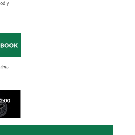
об у
ніть