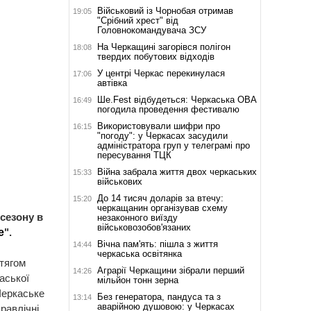
Військовий із Чорнобая отримав
19:05
"Срібний хрест" від
Головнокомандувача ЗСУ
На Черкащині загорівся полігон
18:08
твердих побутових відходів
У центрі Черкас перекинулася
17:06
автівка
Ше.Fest відбудеться: Черкаська ОВА
16:49
погодила проведення фестивалю
Використовували шифри про
16:15
"погоду": у Черкасах засудили
адміністратора груп у телеграмі про
пересування ТЦК
Війна забрала життя двох черкаських
15:33
військових
До 14 тисяч доларів за втечу:
15:20
черкащанин організував схему
сезону в
незаконного виїзду
військовозобов'язаних
е
".
Вічна пам'ять: пішла з життя
14:44
черкаська освітянка
отягом
Аграрії Черкащини зібрали перший
14:26
аської
мільйон тонн зерна
Черкаське
Без генератора, пандуса та з
13:14
аварійною душовою: у Черкасах
равлічні