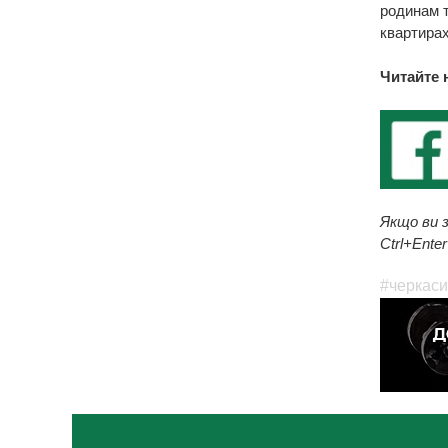
родинам т
квартирах
Читайте 
Якщо ви з
Ctrl+Enter
#черкаси