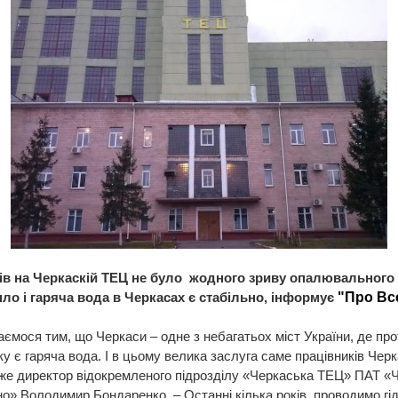
ків на Черкаскій ТЕЦ не було жодного зриву опалювального 
пло і гаряча вода в Черкасах є стабільно, інформує
"Про Вс
ємося тим, що Черкаси – одне з небагатьох міст України, де пр
ку є гаряча вода. І в цьому велика заслуга саме працівників Черк
же директор відокремленого підрозділу «Черкаська ТЕЦ» ПАТ «
о» Володимир Бондаренко. – Останні кілька років проводимо гід