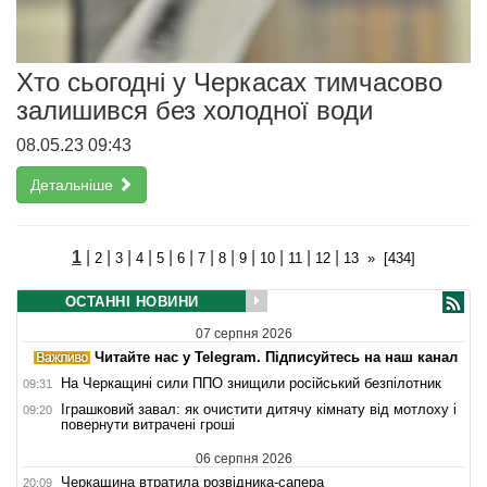
Хто сьогодні у Черкасах тимчасово
залишився без холодної води
08.05.23 09:43
Детальніше
1
|
|
|
|
|
|
|
|
|
|
|
|
2
3
4
5
6
7
8
9
10
11
12
13
»
[434]
ОСТАННІ НОВИНИ
07 серпня 2026
Читайте нас у Telegram. Підписуйтесь на наш канал
На Черкащині сили ППО знищили російський безпілотник
09:31
Іграшковий завал: як очистити дитячу кімнату від мотлоху і
09:20
повернути витрачені гроші
06 серпня 2026
Черкащина втратила розвідника-сапера
20:09