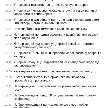
У Черкасах шукають причетних до отруєння дерев
19:03
У Черкасах тимчасово перекриють рух на трьох вулицях
18:08
через ремонт тепломереж
У Черкасах після обвалу ґрунту почали укріплювати схил
17:19
біля скверу Богдана Хмельницького
Частина Тального тимчасово залишиться без газу
16:47
На Черкащині молодята оформили новий паспорт одразу
16:22
після одруження
На Черкащині суд повернув державі землі на території
15:50
парку "Нижньосульський"
У Черкасах 75-річній жінці провели малоінвазивну операцію
15:37
на серці
У Черкаському ТЦК відреагували на скандальне відео під
14:42
час оповіщення
Черкащина - новий центр українського пауерліфтингу
14:30
СБУ викрила жительку Черкас, яка поширювала
13:06
проросійську пропаганду
На Черкащині оголосили жовтий рівень небезпеки через
12:43
грози
На Золотоніщині понад 30 рятувальників гасять пожежу
12:07
торфовища
На Звенигородщині доглядальник до смерті побив
11:59
пенсіонера