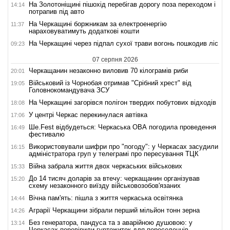
На Золотоніщині пішохід перебігав дорогу поза переходом і
14:14
потрапив під авто
На Черкащині боржникам за електроенергію
11:37
нараховуватимуть додаткові кошти
На Черкащині через підпал сухої трави вогонь пошкодив ліс
09:23
07 серпня 2026
Черкащанин незаконно виловив 70 кілограмів риби
20:01
Військовий із Чорнобая отримав "Срібний хрест" від
19:05
Головнокомандувача ЗСУ
На Черкащині загорівся полігон твердих побутових відходів
18:08
У центрі Черкас перекинулася автівка
17:06
Ше.Fest відбудеться: Черкаська ОВА погодила проведення
16:49
фестивалю
Використовували шифри про "погоду": у Черкасах засудили
16:15
адміністратора груп у телеграмі про пересування ТЦК
Війна забрала життя двох черкаських військових
15:33
До 14 тисяч доларів за втечу: черкащанин організував
15:20
схему незаконного виїзду військовозобов'язаних
Вічна пам'ять: пішла з життя черкаська освітянка
14:44
Аграрії Черкащини зібрали перший мільйон тонн зерна
14:26
Без генератора, пандуса та з аварійною душовою: у
13:14
Черкасах перевірили гуртожиток для переселенців