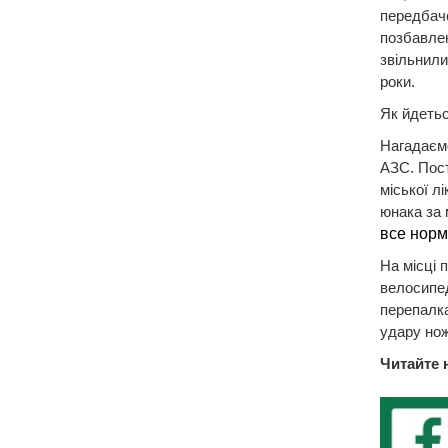
передбаче
позбавлен
звільнили
роки.
Як йдетьс
Нагадаєм
АЗС. Пост
міської лік
юнака за 
все норм
На місці 
велосипед
перепалка
удару нож
Читайте 