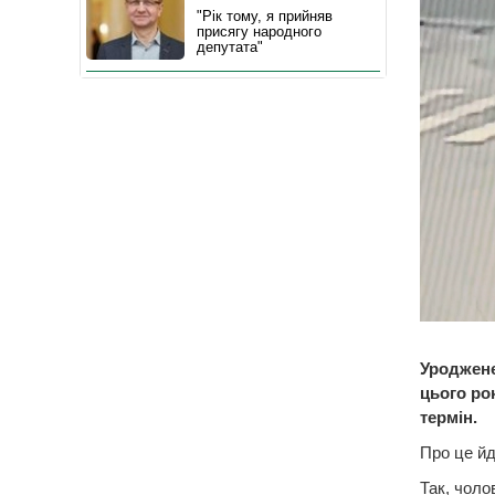
"Рік тому, я прийняв
присягу народного
депутата"
Уроджене
цього ро
термін.
Про це й
Так, чоло