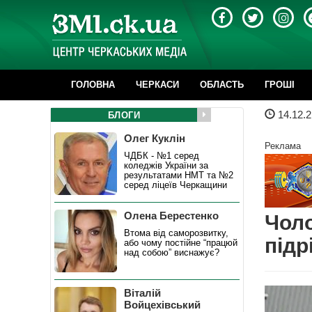
ГОЛОВНА
ЧЕРКАСИ
ОБЛАСТЬ
ГРОШІ
14.12.2
БЛОГИ
Олег Куклін
Реклама
ЧДБК - №1 серед
коледжів України за
результатами НМТ та №2
серед ліцеїв Черкащини
Олена Берестенко
Чоло
Втома від саморозвитку,
підр
або чому постійне “працюй
над собою” виснажує?
Віталій
Войцехівський