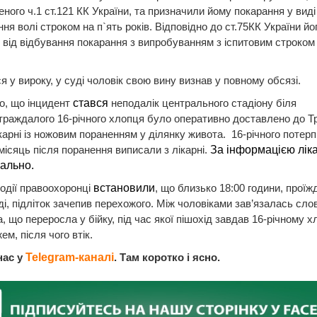
ного ч.1 ст.121 КК України, та призначили йому покарання у виді
ня волі строком на п`ять років. Відповідно до ст.75КК України йо
 від відбування покарання з випробуванням з іспитовим строком
я у вироку, у суді чоловік свою вину визнав у повному обсязі.
о, що інцидент
стався
неподалік центрального стадіону біля
раждалого 16-річного хлопця було оперативно доставлено до Т
арні із
ножовим пораненням у ділянку живота. 16-річного потерп
місяць після поранення виписали з лікарні.
За інформацією ліка
ально.
події правоохоронці
встановили
, що близько 18:00 години, прої
і, підліток зачепив перехожого. Між чоловіками зав’язалась сло
, що переросла у бійку, під час якої пішохід завдав 16-річному 
ем, після чого втік.
нас у
Telegram-каналі
. Там коротко і ясно.