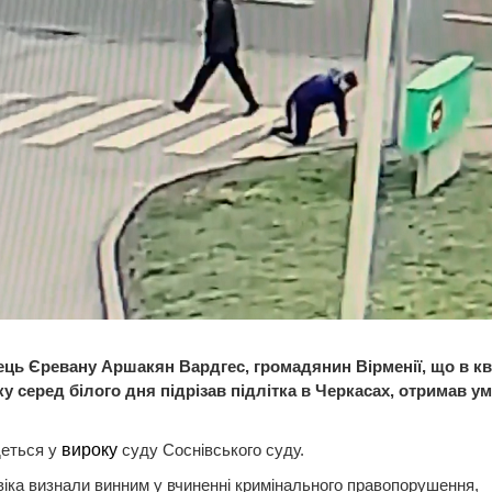
ць Єревану Аршакян Вардгес, громадянин Вірменії, що в кві
ку серед білого дня підрізав підлітка в Черкасах, отримав у
деться у
вироку
суду Соснівського суду.
віка визнали винним у вчиненні кримінального правопорушення,