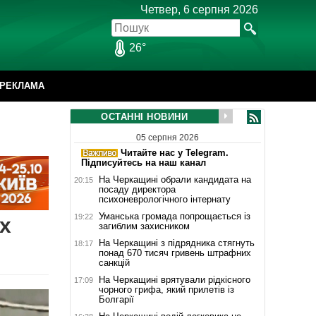
Четвер, 6 серпня 2026
26°
РЕКЛАМА
ОСТАННІ НОВИНИ
05 серпня 2026
Читайте нас у Telegram.
Підписуйтесь на наш канал
На Черкащині обрали кандидата на
20:15
посаду директора
психоневрологічного інтернату
Уманська громада попрощається із
19:22
х
загиблим захисником
На Черкащині з підрядника стягнуть
18:17
понад 670 тисяч гривень штрафних
санкцій
На Черкащині врятували рідкісного
17:09
чорного грифа, який прилетів із
Болгарії