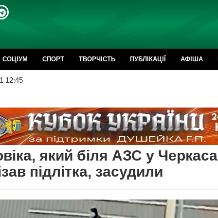
CОЦІУМ
СПОРТ
ТВОРЧІСТЬ
ПУБЛІКАЦІЇ
АФІША
1 12:45
віка, який біля АЗС у Черкаса
ізав підлітка, засудили