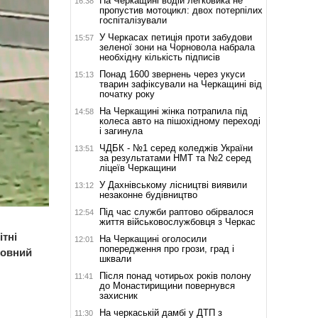
На Черкащині водій легковика не
16:38
пропустив мотоцикл: двох потерпілих
госпіталізували
У Черкасах петиція проти забудови
15:57
зеленої зони на Чорновола набрала
необхідну кількість підписів
Понад 1600 звернень через укуси
15:13
тварин зафіксували на Черкащині від
початку року
На Черкащині жінка потрапила під
14:58
колеса авто на пішохідному переході
і загинула
ЧДБК - №1 серед коледжів України
13:51
за результатами НМТ та №2 серед
ліцеїв Черкащини
У Дахнівському лісництві виявили
13:12
незаконне будівництво
Під час служби раптово обірвалося
12:54
життя військовослужбовця з Черкас
тні
На Черкащині оголосили
12:01
попередження про грози, град і
мовний
шквали
Після понад чотирьох років полону
11:41
до Монастирищини повернувся
захисник
На черкаській дамбі у ДТП з
11:30