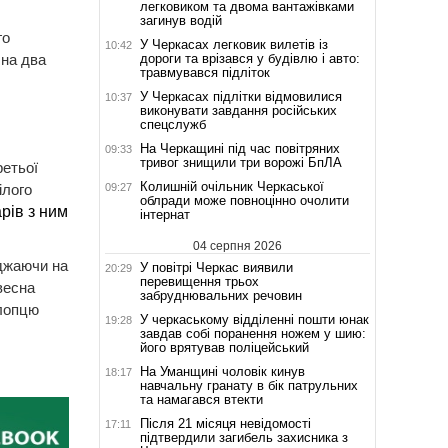
легковиком та двома вантажівками
загинув водій
го
У Черкасах легковик вилетів із
10:42
дороги та врізався у будівлю і авто:
 на два
травмувався підліток
У Черкасах підлітки відмовилися
10:37
виконувати завдання російських
спецслужб
На Черкащині під час повітряних
09:33
тривог знищили три ворожі БпЛА
ретьої
Колишній очільник Черкаської
09:27
ілого
облради може повноцінно очолити
рів
з ним
інтернат
04 серпня 2026
жджаючи на
У повітрі Черкас виявили
20:29
перевищення трьох
весна
забруднювальних речовин
хлопцю
У черкаському відділенні пошти юнак
19:28
завдав собі поранення ножем у шию:
його врятував поліцейський
На Уманщині чоловік кинув
18:17
навчальну гранату в бік патрульних
та намагався втекти
Після 21 місяця невідомості
17:11
підтвердили загибель захисника з