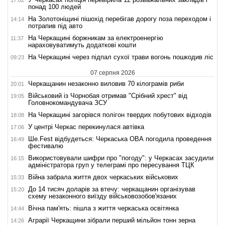
понад 100 людей
На Золотоніщині пішохід перебігав дорогу поза переходом і
14:14
потрапив під авто
На Черкащині боржникам за електроенергію
11:37
нараховуватимуть додаткові кошти
На Черкащині через підпал сухої трави вогонь пошкодив ліс
09:23
07 серпня 2026
Черкащанин незаконно виловив 70 кілограмів риби
20:01
Військовий із Чорнобая отримав "Срібний хрест" від
19:05
Головнокомандувача ЗСУ
На Черкащині загорівся полігон твердих побутових відходів
18:08
У центрі Черкас перекинулася автівка
17:06
Ше.Fest відбудеться: Черкаська ОВА погодила проведення
16:49
фестивалю
Використовували шифри про "погоду": у Черкасах засудили
16:15
адміністратора груп у телеграмі про пересування ТЦК
Війна забрала життя двох черкаських військових
15:33
До 14 тисяч доларів за втечу: черкащанин організував
15:20
схему незаконного виїзду військовозобов'язаних
Вічна пам'ять: пішла з життя черкаська освітянка
14:44
Аграрії Черкащини зібрали перший мільйон тонн зерна
14:26