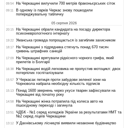
На Черкащині вилучили 700 метрів браконьєрських сіток
09:54
В одному із парків Черкас знову пошкодили
09:11
попереджувальну табличку
05 серпня 2026
На Черкащині обрали кандидата на посаду директора
20:15
психоневрологічного інтернату
Уманська громада попрощається із загиблим захисником
19:22
На Черкащині з підрядника стягнуть понад 670 тисяч
18:17
гривень штрафних санкцій
На Черкащині врятували рідкісного чорного грифа, який
17:09
прилетів із Болгарії
На Черкащині водій легковика не пропустив мотоцикл: двох
16:38
потерпілих госпіталізували
У Черкасах петиція проти забудови зеленої зони на
15:57
Чорновола набрала необхідну кількість підписів
Понад 1600 звернень через укуси тварин зафіксували на
15:13
Черкащині від початку року
На Черкащині жінка потрапила під колеса авто на
14:58
пішохідному переході і загинула
ЧДБК - №1 серед коледжів України за результатами НМТ та
13:51
№2 серед ліцеїв Черкащини
У Дахнівському лісництві виявили незаконне будівництво
13:12