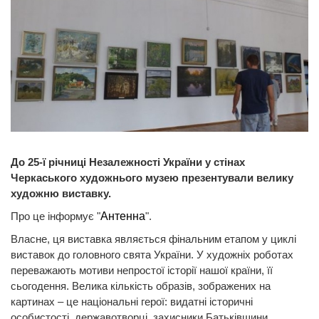
До 25-ї річниці Незалежності України у стінах
Черкаського художнього музею презентували велику
художню виставку.
Про це інформує "
Антенна
".
Власне, ця виставка являється фінальним етапом у циклі
виставок до головного свята України. У художніх роботах
переважають мотиви непростої історії нашої країни, її
сьогодення. Велика кількість образів, зображених на
картинах – це національні герої: видатні історичні
особистості, державотворці, захисники Батьківщини.