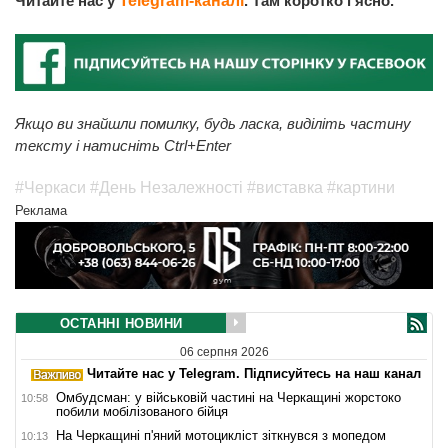
Читайте нас у
Telegram-каналі
. Там коротко і ясно.
Якщо ви знайшли помилку, будь ласка, виділіть частину
тексту і натисніть Ctrl+Enter
#Черкаси
#День Незалежності
#виставка
#картини
Реклама
ОСТАННІ НОВИНИ
06 серпня 2026
Читайте нас у Telegram. Підписуйтесь на наш канал
Омбудсман: у військовій частині на Черкащині жорстоко
10:58
побили мобілізованого бійця
На Черкащині п'яний мотоцикліст зіткнувся з мопедом
10:13