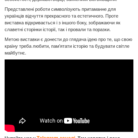
Представлені роботи символізують притаманне для
українців відчуття прекрасного та естетичного. Проте
виставка відкривається і з іншого боку, зображаючи як
славетні сторінки історії, так і провали та поразки.
Метою виставки є донести до глядача ідею про те, що свою
країну треба любити, пам’ятати історію та будувати світле
майбутнє.