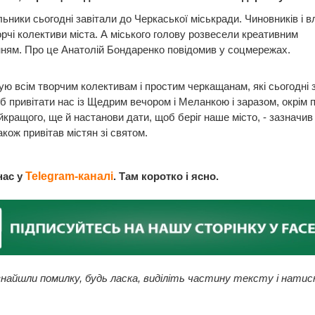
ники сьогодні завітали до Черкаської міськради. Чиновників і в
орчі колективи міста. А міського голову розвесели креативним
ням. Про це Анатолій Бондаренко повідомив у соцмережах.
ю всім творчим колективам і простим черкащанам, які сьогодні з
б привітати нас із Щедрим вечором і Меланкою і заразом, окрім
йкращого, ще й настанови дати, щоб беріг наше місто, - зазначив
акож привітав містян зі святом.
нас у
Telegram-каналі
. Там коротко і ясно.
найшли помилку, будь ласка, виділіть частину тексту і натис