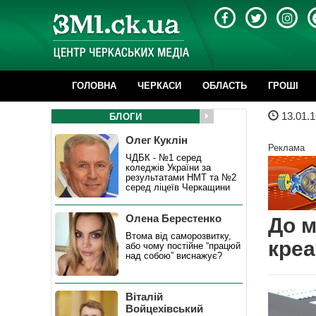
ГОЛОВНА
ЧЕРКАСИ
ОБЛАСТЬ
ГРОШІ
13.01.1
БЛОГИ
Олег Куклін
Реклама
ЧДБК - №1 серед
коледжів України за
результатами НМТ та №2
серед ліцеїв Черкащини
Олена Берестенко
До м
Втома від саморозвитку,
креа
або чому постійне “працюй
над собою” виснажує?
Віталій
Войцехівський