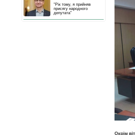
"Рік тому, я прийняв
присягу народного
депутата"
Окрім ві