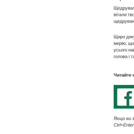
Щедруваль
вітали тв
щедруван
Щиро дяку
мерію, що
усього на
голова і т
Читайте 
Якщо ви з
Ctrl+Enter