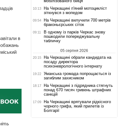
мобілізованого бійця
ладців
На Черкащині п'яний мотоцикліст
10:13
зіткнувся з мопедом
На Черкащині вилучили 700 метрів
09:54
браконьєрських сіток
В одному із парків Черкас знову
09:11
пошкодили попереджувальну
авітали в
табличку
 побажань
05 серпня 2026
 міський
На Черкащині обрали кандидата на
20:15
посаду директора
психоневрологічного інтернату
Уманська громада попрощається із
19:22
загиблим захисником
На Черкащині з підрядника стягнуть
18:17
понад 670 тисяч гривень штрафних
санкцій
На Черкащині врятували рідкісного
17:09
чорного грифа, який прилетів із
Болгарії
ніть