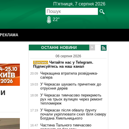
П'ятниця, 7 серпня 2026
22°
РЕКЛАМА
ОСТАННІ НОВИНИ
06 серпня 2026
Читайте нас у Telegram.
Підписуйтесь на наш канал
Черкащина втратила розвідника-
20:09
сапера
У Черкасах шукають причетних до
19:03
отруєння дерев
ли
У Черкасах тимчасово перекриють
18:08
рух на трьох вулицях через ремонт
тепломереж
У Черкасах після обвалу ґрунту
17:19
почали укріплювати схил біля скверу
Богдана Хмельницького
Частина Тального тимчасово
16:47