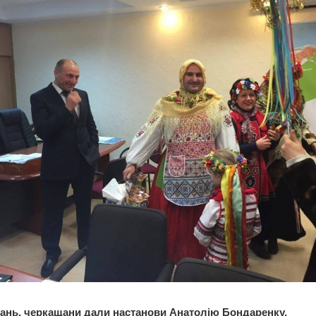
тань, черкащани дали настанови Анатолію Бондаренку.