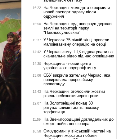
залишиться без газу
На Черкащині молодята оформили
16:22
новий паспорт одразу після
одруження
На Черкащині суд повернув державі
15:50
землі на території парку
"Нижньосульський"
У Черкасах 75-річній жінці провели
15:37
малоінвазивну операцію на серці
У Черкаському ТЦК відреагували на
14:42
скандальне відео під час оповіщення
Черкащина - новий центр
14:30
українського пауерліфтингу
СБУ викрила жительку Черкас, яка
13:06
поширювала проросійську
пропаганду
На Черкащині оголосили жовтий
12:43
рівень небезпеки через грози
На Золотоніщині понад 30
12:07
рятувальників гасять пожежу
торфовища
На Звенигородщині доглядальник до
11:59
смерті побив пенсіонера
Омбудсман: у військовій частині на
10:58
Черкащині жорстоко побили