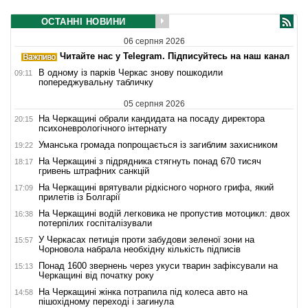
ОСТАННІ НОВИНИ
06 серпня 2026
Читайте нас у Telegram. Підписуйтесь на наш канал
В одному із парків Черкас знову пошкодили
09:11
попереджувальну табличку
05 серпня 2026
На Черкащині обрали кандидата на посаду директора
20:15
психоневрологічного інтернату
Уманська громада попрощається із загиблим захисником
19:22
На Черкащині з підрядника стягнуть понад 670 тисяч
18:17
гривень штрафних санкцій
На Черкащині врятували рідкісного чорного грифа, який
17:09
прилетів із Болгарії
На Черкащині водій легковика не пропустив мотоцикл: двох
16:38
потерпілих госпіталізували
У Черкасах петиція проти забудови зеленої зони на
15:57
Чорновола набрала необхідну кількість підписів
Понад 1600 звернень через укуси тварин зафіксували на
15:13
Черкащині від початку року
На Черкащині жінка потрапила під колеса авто на
14:58
пішохідному переході і загинула