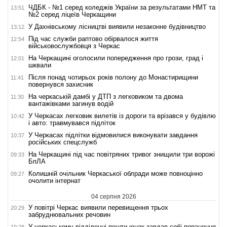
ЧДБК - №1 серед коледжів України за результатами НМТ та
13:51
№2 серед ліцеїв Черкащини
У Дахнівському лісництві виявили незаконне будівництво
13:12
Під час служби раптово обірвалося життя
12:54
військовослужбовця з Черкас
На Черкащині оголосили попередження про грози, град і
12:01
шквали
Після понад чотирьох років полону до Монастирищини
11:41
повернувся захисник
На черкаській дамбі у ДТП з легковиком та двома
11:30
вантажівками загинув водій
У Черкасах легковик вилетів із дороги та врізався у будівлю
10:42
і авто: травмувався підліток
У Черкасах підлітки відмовилися виконувати завдання
10:37
російських спецслужб
На Черкащині під час повітряних тривог знищили три ворожі
09:33
БпЛА
Колишній очільник Черкаської облради може повноцінно
09:27
очолити інтернат
04 серпня 2026
У повітрі Черкас виявили перевищення трьох
20:29
забруднювальних речовин
У черкаському відділенні пошти юнак завдав собі поранення