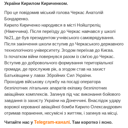
України Кирилом Кириченком.
Про це повідомив міський голова Черкас Анатолій
Бондаренко.
Кирило Кириченко народився в місті Нойштреліц
(Німеччина). Після переїзду до Черкас навчався у школі
№21, де був президентом учнівського самоврядування.
Після закінчення школи вступив до Черкаського державного
технологічного університету. Згодом переїхав до Києва.
Із початком війни повернувся разом із сім’єю до Черкас.
Вступив до добровольчого формування територіальної
громади, де прослужив рік, а згодом став на захист
Батьківщини у лавах Збройних Сил України.
Проходив військову службу на посаді оператора
безпілотних літальних апаратів екіпажу безпілотних
авіаційних комплексів. Загинув під час виконання бойового
завдання із захисту України на Донеччині. Внаслідок удару
ворожої керованої авіаційної бомби Кирило Олександрович
отримав поранення, несумісні з життям, і загинув на місці.
Читайте нас у
Telegram-каналі
. Там коротко і ясно.