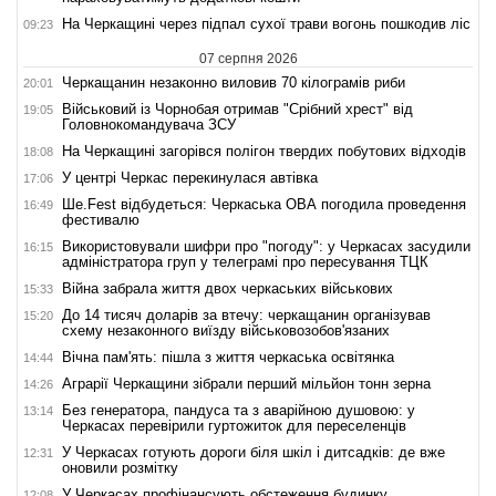
На Черкащині через підпал сухої трави вогонь пошкодив ліс
09:23
07 серпня 2026
Черкащанин незаконно виловив 70 кілограмів риби
20:01
Військовий із Чорнобая отримав "Срібний хрест" від
19:05
Головнокомандувача ЗСУ
На Черкащині загорівся полігон твердих побутових відходів
18:08
У центрі Черкас перекинулася автівка
17:06
Ше.Fest відбудеться: Черкаська ОВА погодила проведення
16:49
фестивалю
Використовували шифри про "погоду": у Черкасах засудили
16:15
адміністратора груп у телеграмі про пересування ТЦК
Війна забрала життя двох черкаських військових
15:33
До 14 тисяч доларів за втечу: черкащанин організував
15:20
схему незаконного виїзду військовозобов'язаних
Вічна пам'ять: пішла з життя черкаська освітянка
14:44
Аграрії Черкащини зібрали перший мільйон тонн зерна
14:26
Без генератора, пандуса та з аварійною душовою: у
13:14
Черкасах перевірили гуртожиток для переселенців
У Черкасах готують дороги біля шкіл і дитсадків: де вже
12:31
оновили розмітку
У Черкасах профінансують обстеження будинку,
12:08