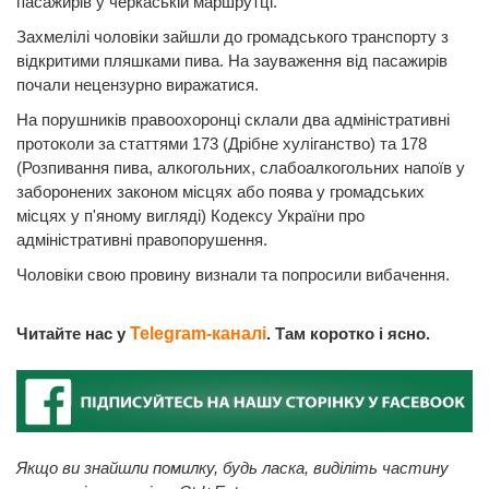
пасажирів у черкаській маршрутці.
Захмелілі чоловіки зайшли до громадського транспорту з
відкритими пляшками пива. На зауваження від пасажирів
почали нецензурно виражатися.
На порушників правоохоронці склали два адміністративні
протоколи за статтями 173 (Дрібне хуліганство) та 178
(Розпивання пива, алкогольних, слабоалкогольних напоїв у
заборонених законом місцях або поява у громадських
місцях у п'яному вигляді) Кодексу України про
адміністративні правопорушення.
Чоловіки свою провину визнали та попросили вибачення.
Читайте нас у
Telegram-каналі
. Там коротко і ясно.
Якщо ви знайшли помилку, будь ласка, виділіть частину