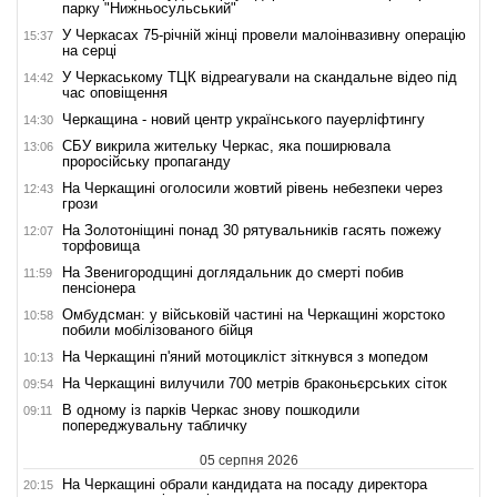
парку "Нижньосульський"
У Черкасах 75-річній жінці провели малоінвазивну операцію
15:37
на серці
У Черкаському ТЦК відреагували на скандальне відео під
14:42
час оповіщення
Черкащина - новий центр українського пауерліфтингу
14:30
СБУ викрила жительку Черкас, яка поширювала
13:06
проросійську пропаганду
На Черкащині оголосили жовтий рівень небезпеки через
12:43
грози
На Золотоніщині понад 30 рятувальників гасять пожежу
12:07
торфовища
На Звенигородщині доглядальник до смерті побив
11:59
пенсіонера
Омбудсман: у військовій частині на Черкащині жорстоко
10:58
побили мобілізованого бійця
На Черкащині п'яний мотоцикліст зіткнувся з мопедом
10:13
На Черкащині вилучили 700 метрів браконьєрських сіток
09:54
В одному із парків Черкас знову пошкодили
09:11
попереджувальну табличку
05 серпня 2026
На Черкащині обрали кандидата на посаду директора
20:15