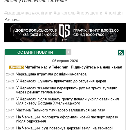
тексту і натисніть Ctrl+Enter
#маршрутка
#хулігани
#алкоголь
#порушення
#поліція
Реклама
ОСТАННІ НОВИНИ
06 серпня 2026
Читайте нас у Telegram. Підписуйтесь на наш канал
Черкащина втратила розвідника-сапера
20:09
У Черкасах шукають причетних до отруєння дерев
19:03
У Черкасах тимчасово перекриють рух на трьох вулицях
18:08
через ремонт тепломереж
У Черкасах після обвалу ґрунту почали укріплювати схил
17:19
біля скверу Богдана Хмельницького
Частина Тального тимчасово залишиться без газу
16:47
На Черкащині молодята оформили новий паспорт одразу
16:22
після одруження
На Черкащині суд повернув державі землі на території
15:50