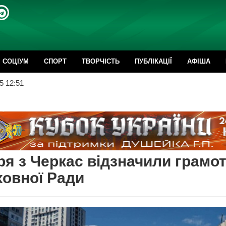
CОЦІУМ
СПОРТ
ТВОРЧІСТЬ
ПУБЛІКАЦІЇ
АФІША
5 12:51
ря з Черкас відзначили грамо
овної Ради