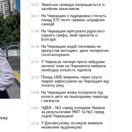
Уманська громада попрощається із
19:22
загиблим захисником
На Черкащині з підрядника стягнуть
18:17
понад 670 тисяч гривень штрафних
санкцій
На Черкащині врятували рідкісного
17:09
чорного грифа, який прилетів із
Болгарії
На Черкащині водій легковика не
16:38
пропустив мотоцикл: двох потерпілих
госпіталізували
У Черкасах петиція проти забудови
15:57
зеленої зони на Чорновола набрала
необхідну кількість підписів
Понад 1600 звернень через укуси
15:13
тварин зафіксували на Черкащині від
початку року
На Черкащині жінка потрапила під
14:58
колеса авто на пішохідному переході
і загинула
ЧДБК - №1 серед коледжів України
13:51
за результатами НМТ та №2 серед
ліцеїв Черкащини
есну
У Дахнівському лісництві виявили
13:12
незаконне будівництво