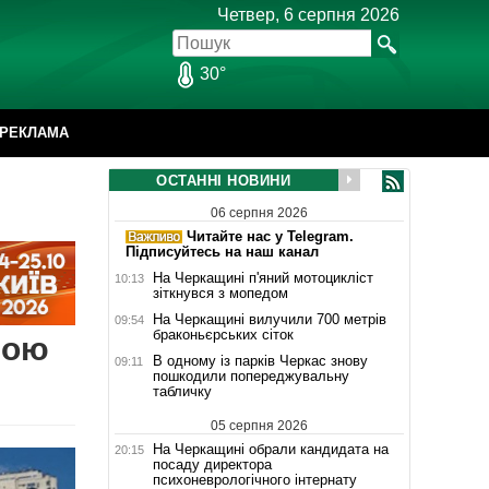
Четвер, 6 серпня 2026
30°
РЕКЛАМА
ОСТАННІ НОВИНИ
06 серпня 2026
Читайте нас у Telegram.
Підписуйтесь на наш канал
На Черкащині п'яний мотоцикліст
10:13
зіткнувся з мопедом
На Черкащині вилучили 700 метрів
09:54
браконьєрських сіток
тою
В одному із парків Черкас знову
09:11
пошкодили попереджувальну
табличку
05 серпня 2026
На Черкащині обрали кандидата на
20:15
посаду директора
психоневрологічного інтернату