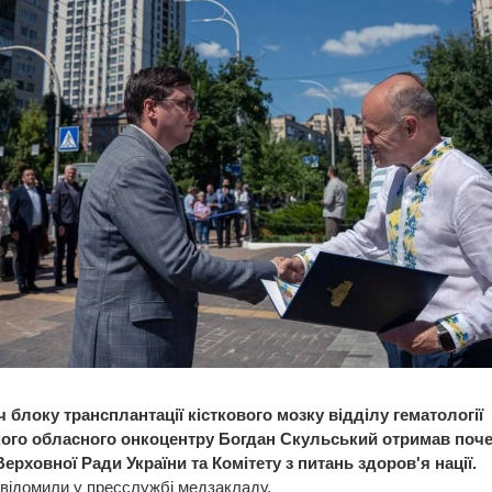
 блоку трансплантації кісткового мозку відділу гематології
ого обласного онкоцентру Богдан Скульський отримав поч
ерховної Ради України та Комітету з питань здоров'я нації.
відомили у пресслужбі медзакладу.