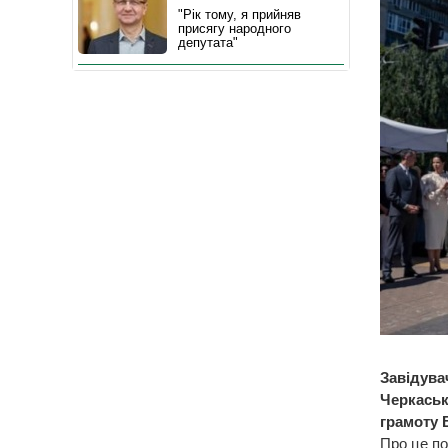
"Рік тому, я прийняв
присягу народного
депутата"
Завідувач
Черкаськ
грамоту В
Про це по