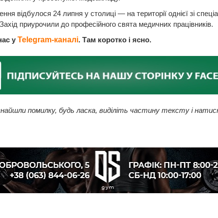
ння відбулося 24 липня у столиці — на території однієї зі спеці
 Захід приурочили до професійного свята медичних працівників.
нас у
Telegram-каналі
. Там коротко і ясно.
найшли помилку, будь ласка, виділіть частину тексту і натис