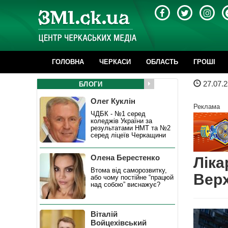
ГОЛОВНА
ЧЕРКАСИ
ОБЛАСТЬ
ГРОШІ
27.07.2
БЛОГИ
Олег Куклін
Реклама
ЧДБК - №1 серед
коледжів України за
результатами НМТ та №2
серед ліцеїв Черкащини
Олена Берестенко
Ліка
Втома від саморозвитку,
Верх
або чому постійне “працюй
над собою” виснажує?
Віталій
Войцехівський