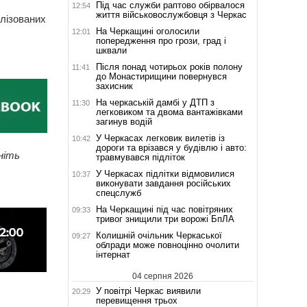
Під час служби раптово обірвалося
12:54
життя військовослужбовця з Черкас
алізованих
На Черкащині оголосили
12:01
попередження про грози, град і
шквали
Після понад чотирьох років полону
11:41
до Монастирищини повернувся
захисник
На черкаській дамбі у ДТП з
11:30
легковиком та двома вантажівками
загинув водій
У Черкасах легковик вилетів із
10:42
дороги та врізався у будівлю і авто:
ніть
травмувався підліток
У Черкасах підлітки відмовилися
10:37
виконувати завдання російських
спецслужб
На Черкащині під час повітряних
09:33
тривог знищили три ворожі БпЛА
Колишній очільник Черкаської
09:27
облради може повноцінно очолити
інтернат
04 серпня 2026
У повітрі Черкас виявили
20:29
перевищення трьох