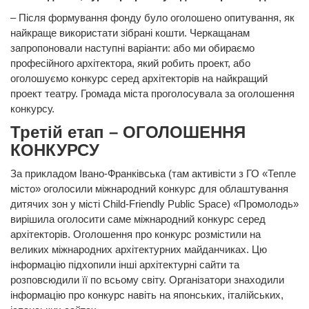
– Після формування фонду було оголошено опитування, як
найкраще використати зібрані кошти. Черкащанам
запропоновали наступні варіанти: або ми обираємо
професійного архітектора, який робить проект, або
оголошуємо конкурс серед архітекторів на найкращий
проект театру. Громада міста проголосувала за оголошення
конкурсу.
Третій етап – ОГОЛОШЕННЯ
КОНКУРСУ
За прикладом Івано-Франківська (там активісти з ГО «Тепле
місто» оголосили міжнародний конкурс для облаштування
дитячих зон у місті Child-Friendly Public Space) «Промолодь»
вирішила оголосити саме міжнародний конкурс серед
архітекторів. Оголошення про конкурс розмістили на
великих міжнародних архітектурних майданчиках. Цю
інформацію підхопили інші архітектурні сайти та
розповсюдили її по всьому світу. Організатори знаходили
інформацію про конкурс навіть на японських, італійських,