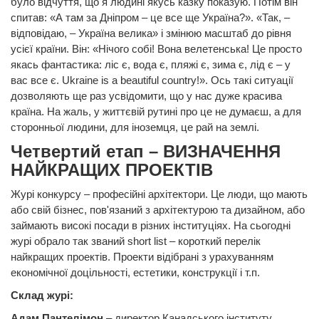
було відчуття, що я людині якусь казку показую. Потім він
спитав: «А там за Дніпром – це все ще Україна?». «Так, –
відповідаю, – Україна велика» і змінюю масштаб до рівня
усієї країни. Він: «Нічого собі! Вона велетенська! Це просто
якась фантастика: ліс є, вода є, пляжі є, зима є, лід є – у
вас все є. Ukraine is a beautiful country!». Ось такі ситуації
дозволяють ще раз усвідомити, що у нас дуже красива
країна. На жаль, у життєвій рутині про це не думаєш, а для
сторонньої людини, для іноземця, це рай на землі.
Четвертий етап – ВИЗНАЧЕННЯ
НАЙКРАЩИХ ПРОЕКТІВ
Журі конкурсу – професійні архітектори. Це люди, що мають
або свій бізнес, пов'язаний з архітектурою та дизайном, або
займають високі посади в різних інституціях. На сьогодні
журі обрало так званий short list – короткий перелік
найкращих проектів. Проекти відібрані з урахуванням
економічної доцільності, естетики, конструкції і т.п.
Склад журі:
Адам Пантелімон
– директор Канадського інституту