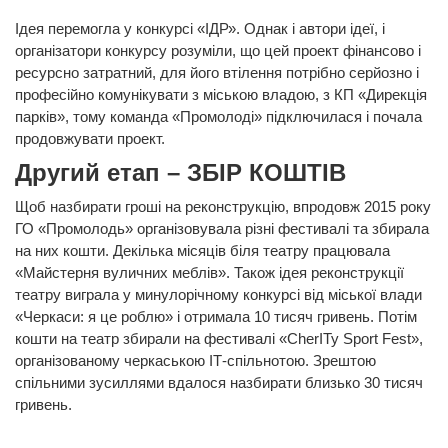
Ідея перемогла у конкурсі «ІДР». Однак і автори ідеї, і
організатори конкурсу розуміли, що цей проект фінансово і
ресурсно затратний, для його втілення потрібно серйозно і
професійно комунікувати з міською владою, з КП «Дирекція
парків», тому команда «Промолоді» підключилася і почала
продовжувати проект.
Другий етап – ЗБІР КОШТІВ
Щоб назбирати гроші на реконструкцію, впродовж 2015 року
ГО «Промолодь» організовувала різні фестивалі та збирала
на них кошти. Декілька місяців біля театру працювала
«Майстерня вуличних меблів». Також ідея реконструкції
театру виграла у минулорічному конкурсі від міської влади
«Черкаси: я це роблю» і отримала 10 тисяч гривень. Потім
кошти на театр збирали на фестивалі «CherITy Sport Fest»,
організованому черкаською ІТ-спільнотою. Зрештою
спільними зусиллями вдалося назбирати близько 30 тисяч
гривень.