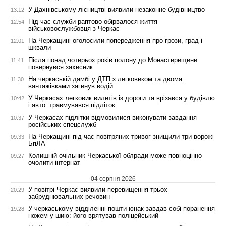
У Дахнівському лісництві виявили незаконне будівництво
13:12
Під час служби раптово обірвалося життя
12:54
військовослужбовця з Черкас
На Черкащині оголосили попередження про грози, град і
12:01
шквали
Після понад чотирьох років полону до Монастирищини
11:41
повернувся захисник
На черкаській дамбі у ДТП з легковиком та двома
11:30
вантажівками загинув водій
У Черкасах легковик вилетів із дороги та врізався у будівлю
10:42
і авто: травмувався підліток
У Черкасах підлітки відмовилися виконувати завдання
10:37
російських спецслужб
На Черкащині під час повітряних тривог знищили три ворожі
09:33
БпЛА
Колишній очільник Черкаської облради може повноцінно
09:27
очолити інтернат
04 серпня 2026
У повітрі Черкас виявили перевищення трьох
20:29
забруднювальних речовин
У черкаському відділенні пошти юнак завдав собі поранення
19:28
ножем у шию: його врятував поліцейський