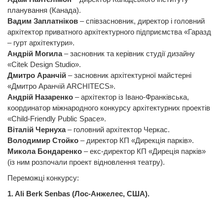
планування (Канада).
Вадим Заплатніков
– співзасновник, директор і головний
архітектор приватного архітектурного підприємства «Гаразд
– гурт архітектури».
Андрій Могила
– засновник та керівник студії дизайну
«Citek Design Studio».
Дмитро Аранчій
– засновник архітектурної майстерні
«Дмитро Аранчій ARCHITECS».
Андрій Назаренко
– архітектор із Івано-Франківська,
координатор міжнародного конкурсу архітектурних проектів
«Child-Friendly Public Space».
Віталій Чернуха
– головний архітектор Черкас.
Володимир Стойко
– директор КП «Дирекція парків».
Микола Бондаренко
– екс-директор КП «Диреція парків»
(із ним розпочали проект відновлення театру).
Переможці конкурсу:
1. Ali Berk Senbas (Лос-Анжелес, США).