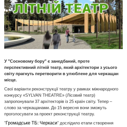
У "Сосновому бору" є занедбаний, проте
перспективний літній театр, який архітектори з усього
світу прагнуть перетворити в улюблене для черкащан
місце.
Свої варіанти реконструкції театру у рамках міжнародного
конкурсу «SYLVAN THEATRE» (Лісовий театр)
запропонували 37 архітекторів із 25 країн світу. Тепер –
слово за черкащанами. До 15 вересня вони зможуть
проголосувати за проект реконструкції театру.
"
Громадське ТБ: Черкаси
" дослідило етапи створення