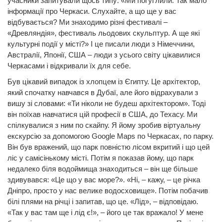
учасники запитували щось типу: «Ми поґуґлили. Так мало
інформації про Черкаси. Слухайте, а що ще у вас
відбувається? Ми знаходимо різні фестивалі –
«Древляндія», фестиваль льодових скульптур. А ще які
культурні події у місті?» І це писали люди з Німеччини,
Австралії, Японії, США – люди з усього світу цікавилися
Черкасами і відкривали їх для себе.
Був цікавий випадок із хлопцем із Єгипту. Це архітектор,
який спочатку навчався в Дубаї, але його відрахували з
вишу зі словами: «Ти ніколи не будеш архітектором». Тоді
він поїхав навчатися цій професії в США, до Техасу. Ми
спілкувалися з ним по скайпу. Я йому зробив віртуальну
екскурсію за допомогою Google Maps по Черкасах, по парку.
Він був вражений, що парк повністю лісом вкритий і що цей
ліс у самісінькому місті. Потім я показав йому, що парк
недалеко біля водоймища знаходиться – він ще більше
здивувався: «Це що у вас море?». «Ні, – кажу, – це річка
Дніпро, просто у нас велике водосховище». Потім побачив
білі плями на річці і запитав, що це. «Лід», – відповідаю.
«Так у вас там ще і лід є!», – його це так вражало! У мене