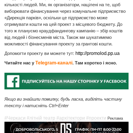
кількості людей. Ми, як організатори, націлені на те, щоб
виборювати фінансування через комунальне підприємство
«Дирекція парків», оскільки це підприємство може
отримувати кошти на цей проект з місцевого бюджету. До
того ж плануємо краудфандингову кампанію – збір коштів
від людей і бізнесменів міста. Також ми шукатимемо
можливості фінансування проекту за грантові кошти.
Допомогти проекту ви можете тут:
http://promolod.pp.ua
Читайте нас у
Telegram-каналі
. Там коротко і ясно.
Якщо ви знайшли помилку, будь ласка, виділіть частину
тексту і натисніть Ctrl+Enter
#Черкаси
#літній театр
#архітектори
#проекти
Реклама