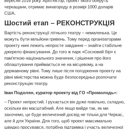
вересня 2016 року. Архітектор, проект якого оберуть
черкащани, отримає винагороду в розмірі 1000 доларів
США.
Шостий етап – РЕКОНСТРУКЦІЯ
Вартість реконструкції літнього театру – немаленька. Це
можуть бути мільйони гривень. Тому перед організаторами
проекту нині лежить непросте завдання – знайти стабільне
джерело фінансування. До того ж парк «Сосновий бір» є
пам’яткою національного значення, і рішення про його
облаштування приймається не на місцевому, а на
державному рівні. Тому лише після погодження проекту на
рівні міністерства можна буде безпосередньо розпочати
реконструкцію театру.
Іван Подолян, куратор проекту від ГО «Промолодь»:
– Проект непростий. І рухається він дуже повільно, складно,
оскільки він масштабний. Але якщо вийде так, як ми
захочемо, це буде величезний досвід не тільки для Черкас,
але й для України. Для того, щоб проект максимально
швидко просувався, потрібна підтримка і участь величезної