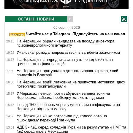
ОСТАННІ НОВИНИ
05 серпня 2026
Читайте нас у Telegram. Підписуйтесь на наш канал
На Черкащині обрали кандидата на посаду директора
20:15
психоневрологічного інтернату
Уманська громада попрощається із загиблим захисником
19:22
На Черкащині з підрядника стягнуть понад 670 тисяч
18:17
гривень штрафних санкцій
На Черкащині врятували рідкісного чорного грифа, який
17:09
прилетів із Болгарії
На Черкащині водій легковика не пропустив мотоцикл: двох
16:38
потерпілих госпіталізували
У Черкасах петиція проти забудови зеленої зони на
15:57
Чорновола набрала необхідну кількість підписів
Понад 1600 звернень через укуси тварин зафіксували на
15:13
Черкащині від початку року
На Черкащині жінка потрапила під колеса авто на
14:58
пішохідному переході і загинула
ЧДБК - №1 серед коледжів України за результатами НМТ та
13:51
№2 серед ліцеїв Черкащини