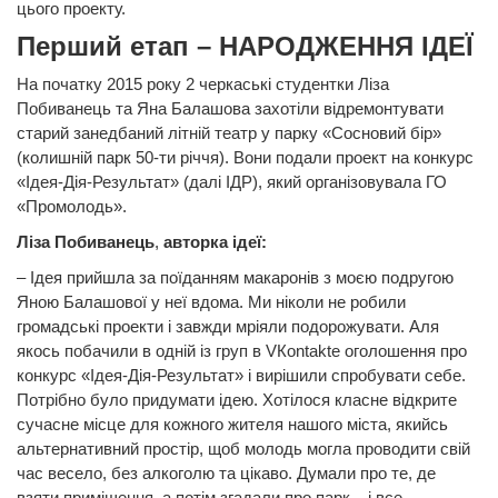
цього проекту.
Перший етап – НАРОДЖЕННЯ ІДЕЇ
На початку 2015 року 2 черкаські студентки Ліза
Побиванець та Яна Балашова захотіли відремонтувати
старий занедбаний літній театр у парку «Сосновий бір»
(колишній парк 50-ти річчя). Вони подали проект на конкурс
«Ідея-Дія-Результат» (далі ІДР), який організовувала ГО
«Промолодь».
Ліза Побиванець
,
авторка ідеї:
– Ідея прийшла за поїданням макаронів з моєю подругою
Яною Балашової у неї вдома. Ми ніколи не робили
громадські проекти і завжди мріяли подорожувати. Аля
якось побачили в одній із груп в VКontakte оголошення про
конкурс «Ідея-Дія-Результат» і вирішили спробувати себе.
Потрібно було придумати ідею. Хотілося класне відкрите
сучасне місце для кожного жителя нашого міста, якийсь
альтернативний простір, щоб молодь могла проводити свій
час весело, без алкоголю та цікаво. Думали про те, де
взяти приміщення, а потім згадали про парк – і все