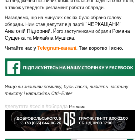
затвердження постійних комісій обласної ради та їхніх голів,
а також утвердять регламент роботи облради.
Нагадаємо, що на минулих сесіях було обрано голову
облради. Ним став депутат від партії
"ЧЕРКАЩАНИ"
Анатолій Підгорний
. Його заступниками обрали
Романа
Сущенка
та
Михайла Мушієка.
Читайте нас у
Telegram-каналі
. Там коротко і ясно.
Якщо ви знайшли помилку, будь ласка, виділіть частину
тексту і натисніть Ctrl+Enter
#депутати
#сесія
#облрада
Реклама