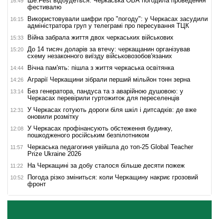
Ше.Fest відбудеться: Черкаська ОВА погодила проведення
16:49
фестивалю
Використовували шифри про "погоду": у Черкасах засудили
16:15
адміністратора груп у телеграмі про пересування ТЦК
Війна забрала життя двох черкаських військових
15:33
До 14 тисяч доларів за втечу: черкащанин організував
15:20
схему незаконного виїзду військовозобов'язаних
Вічна пам'ять: пішла з життя черкаська освітянка
14:44
Аграрії Черкащини зібрали перший мільйон тонн зерна
14:26
Без генератора, пандуса та з аварійною душовою: у
13:14
Черкасах перевірили гуртожиток для переселенців
У Черкасах готують дороги біля шкіл і дитсадків: де вже
12:31
оновили розмітку
У Черкасах профінансують обстеження будинку,
12:08
пошкодженого російським безпілотником
Черкаська педагогиня увійшла до топ-25 Global Teacher
11:57
Prize Ukraine 2026
На Черкащині за добу сталося більше десяти пожеж
11:22
Погода різко зміниться: коли Черкащину накриє грозовий
10:52
фронт