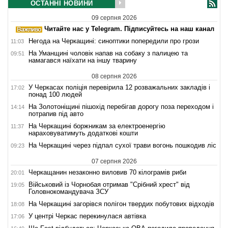
ОСТАННІ НОВИНИ
09 серпня 2026
Читайте нас у Telegram. Підписуйтесь на наш канал
Негода на Черкащині: синоптики попередили про грози
11:03
На Уманщині чоловік напав на собаку з палицею та
09:51
намагався наїхати на іншу тварину
08 серпня 2026
У Черкасах поліція перевірила 12 розважальних закладів і
17:02
понад 100 людей
На Золотоніщині пішохід перебігав дорогу поза переходом і
14:14
потрапив під авто
На Черкащині боржникам за електроенергію
11:37
нараховуватимуть додаткові кошти
На Черкащині через підпал сухої трави вогонь пошкодив ліс
09:23
07 серпня 2026
Черкащанин незаконно виловив 70 кілограмів риби
20:01
Військовий із Чорнобая отримав "Срібний хрест" від
19:05
Головнокомандувача ЗСУ
На Черкащині загорівся полігон твердих побутових відходів
18:08
У центрі Черкас перекинулася автівка
17:06