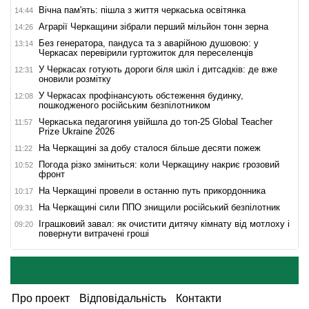
Вічна пам'ять: пішла з життя черкаська освітянка
14:44
Аграрії Черкащини зібрали перший мільйон тонн зерна
14:26
Без генератора, пандуса та з аварійною душовою: у
13:14
Черкасах перевірили гуртожиток для переселенців
У Черкасах готують дороги біля шкіл і дитсадків: де вже
12:31
оновили розмітку
У Черкасах профінансують обстеження будинку,
12:08
пошкодженого російським безпілотником
Черкаська педагогиня увійшла до топ-25 Global Teacher
11:57
Prize Ukraine 2026
На Черкащині за добу сталося більше десяти пожеж
11:22
Погода різко зміниться: коли Черкащину накриє грозовий
10:52
фронт
На Черкащині провели в останню путь прикордонника
10:17
На Черкащині сили ППО знищили російський безпілотник
09:31
Іграшковий завал: як очистити дитячу кімнату від мотлоху і
09:20
повернути витрачені гроші
Про проект
Відповідальність
Контакти