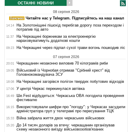
ОСТАННІ НОВИНИ
08 серпня 2026
Читайте нас у Telegram. Підписуйтесь на наш канал
На Золотоніщині пішохід перебігав дорогу поза переходом і
14:14
потрапив під авто
На Черкащині боржникам за електроенергію
11:37
нараховуватимуть додаткові кошти
На Черкащині через підпал сухої трави вогонь пошкодив ліс
09:23
07 серпня 2026
Черкащанин незаконно виловив 70 кілограмів риби
20:01
Військовий із Чорнобая отримав "Срібний хрест" від
19:05
Головнокомандувача ЗСУ
На Черкащині загорівся полігон твердих побутових відходів
18:08
У центрі Черкас перекинулася автівка
17:06
Ше.Fest відбудеться: Черкаська ОВА погодила проведення
16:49
фестивалю
Використовували шифри про "погоду": у Черкасах засудили
16:15
адміністратора груп у телеграмі про пересування ТЦК
Війна забрала життя двох черкаських військових
15:33
До 14 тисяч доларів за втечу: черкащанин організував
15:20
схему незаконного виїзду військовозобов'язаних