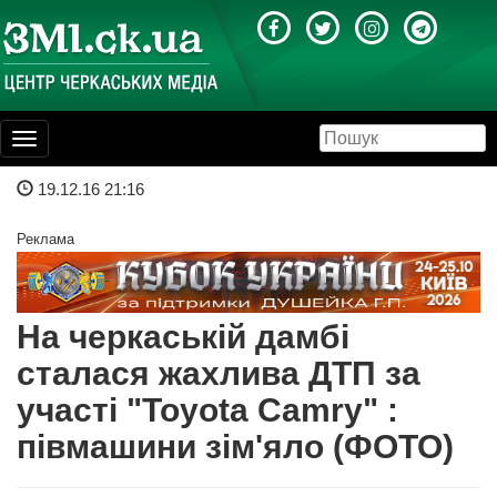
Toggle
navigation
19.12.16 21:16
Реклама
На черкаській дамбі
сталася жахлива ДТП за
участі "Toyota Сamry" :
півмашини зім'яло (ФОТО)