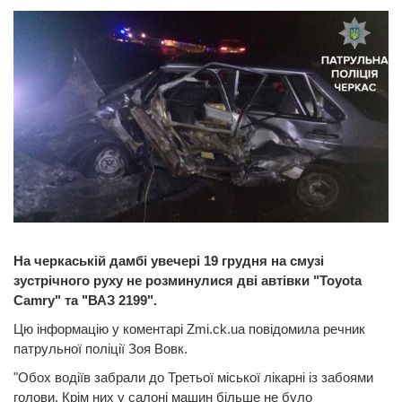
На черкаській дамбі увечері 19 грудня на смузі
зустрічного руху не розминулися дві автівки "Toyota
Сamry" та "ВАЗ 2199".
Цю інформацію у коментарі Zmi.ck.ua повідомила речник
патрульної поліції Зоя Вовк.
"Обох водіїв забрали до Третьої міської лікарні із забоями
голови. Крім них у салоні машин більше не було