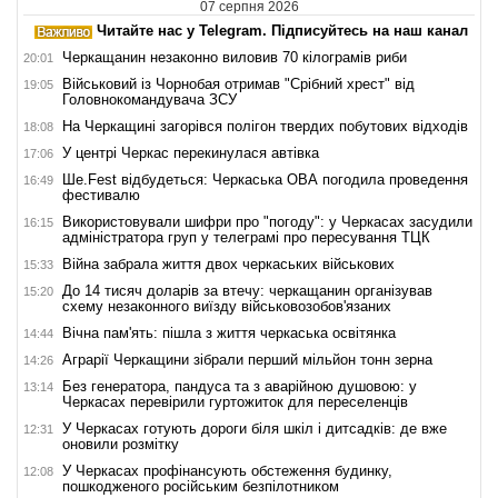
07 серпня 2026
Читайте нас у Telegram. Підписуйтесь на наш канал
Черкащанин незаконно виловив 70 кілограмів риби
20:01
Військовий із Чорнобая отримав "Срібний хрест" від
19:05
Головнокомандувача ЗСУ
На Черкащині загорівся полігон твердих побутових відходів
18:08
У центрі Черкас перекинулася автівка
17:06
Ше.Fest відбудеться: Черкаська ОВА погодила проведення
16:49
фестивалю
Використовували шифри про "погоду": у Черкасах засудили
16:15
адміністратора груп у телеграмі про пересування ТЦК
Війна забрала життя двох черкаських військових
15:33
До 14 тисяч доларів за втечу: черкащанин організував
15:20
схему незаконного виїзду військовозобов'язаних
Вічна пам'ять: пішла з життя черкаська освітянка
14:44
Аграрії Черкащини зібрали перший мільйон тонн зерна
14:26
Без генератора, пандуса та з аварійною душовою: у
13:14
Черкасах перевірили гуртожиток для переселенців
У Черкасах готують дороги біля шкіл і дитсадків: де вже
12:31
оновили розмітку
У Черкасах профінансують обстеження будинку,
12:08
пошкодженого російським безпілотником