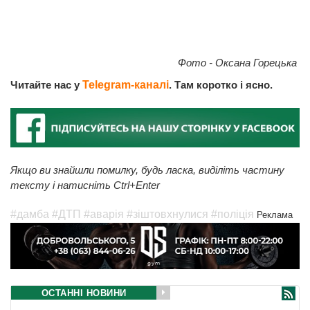
Фото - Оксана Горецька
Читайте нас у
Telegram-каналі
. Там коротко і ясно.
Якщо ви знайшли помилку, будь ласка, виділіть частину
тексту і натисніть Ctrl+Enter
#дамба
#ДТП
#аварія
#зіштовхнулися
#поліція
Реклама
ОСТАННІ НОВИНИ