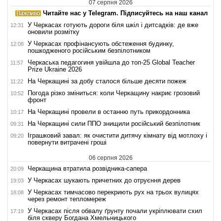
07 серпня 2026
Читайте нас у Telegram. Підписуйтесь на наш канал
У Черкасах готують дороги біля шкіл і дитсадків: де вже
12:31
оновили розмітку
У Черкасах профінансують обстеження будинку,
12:08
пошкодженого російським безпілотником
Черкаська педагогиня увійшла до топ-25 Global Teacher
11:57
Prize Ukraine 2026
На Черкащині за добу сталося більше десяти пожеж
11:22
Погода різко зміниться: коли Черкащину накриє грозовий
10:52
фронт
На Черкащині провели в останню путь прикордонника
10:17
На Черкащині сили ППО знищили російський безпілотник
09:31
Іграшковий завал: як очистити дитячу кімнату від мотлоху і
09:20
повернути витрачені гроші
06 серпня 2026
Черкащина втратила розвідника-сапера
20:09
У Черкасах шукають причетних до отруєння дерев
19:03
У Черкасах тимчасово перекриють рух на трьох вулицях
18:08
через ремонт тепломереж
У Черкасах після обвалу ґрунту почали укріплювати схил
17:19
біля скверу Богдана Хмельницького