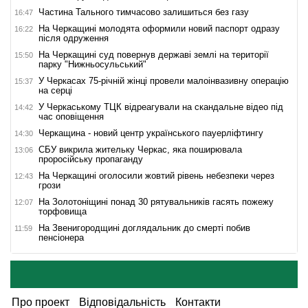
Частина Тального тимчасово залишиться без газу
16:47
На Черкащині молодята оформили новий паспорт одразу
16:22
після одруження
На Черкащині суд повернув державі землі на території
15:50
парку "Нижньосульський"
У Черкасах 75-річній жінці провели малоінвазивну операцію
15:37
на серці
У Черкаському ТЦК відреагували на скандальне відео під
14:42
час оповіщення
Черкащина - новий центр українського пауерліфтингу
14:30
СБУ викрила жительку Черкас, яка поширювала
13:06
проросійську пропаганду
На Черкащині оголосили жовтий рівень небезпеки через
12:43
грози
На Золотоніщині понад 30 рятувальників гасять пожежу
12:07
торфовища
На Звенигородщині доглядальник до смерті побив
11:59
пенсіонера
Про проект
Відповідальність
Контакти