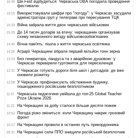
Ше.Fest відбудеться: Черкаська ОВА погодила проведення
16:49
фестивалю
Використовували шифри про "погоду": у Черкасах засудили
16:15
адміністратора груп у телеграмі про пересування ТЦК
Війна забрала життя двох черкаських військових
15:33
До 14 тисяч доларів за втечу: черкащанин організував
15:20
схему незаконного виїзду військовозобов'язаних
Вічна пам'ять: пішла з життя черкаська освітянка
14:44
Аграрії Черкащини зібрали перший мільйон тонн зерна
14:26
Без генератора, пандуса та з аварійною душовою: у
13:14
Черкасах перевірили гуртожиток для переселенців
У Черкасах готують дороги біля шкіл і дитсадків: де вже
12:31
оновили розмітку
У Черкасах профінансують обстеження будинку,
12:08
пошкодженого російським безпілотником
Черкаська педагогиня увійшла до топ-25 Global Teacher
11:57
Prize Ukraine 2026
На Черкащині за добу сталося більше десяти пожеж
11:22
Погода різко зміниться: коли Черкащину накриє грозовий
10:52
фронт
На Черкащині провели в останню путь прикордонника
10:17
На Черкащині сили ППО знищили російський безпілотник
09:31