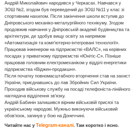
Андрій Миколайович народився у Черкасах. Навчався у
ЗОШ №2, згодом був переведений до ЗОШ №11 у клас зі
спортивним нахилом. Після закінчення школи вступив до
Дніпровського механіко-металургійного технікуму. Згодом
продовжив навчання у Дніпровській академії будівництва та
архітектури, де здобув вищу освіту за напрямом
«Автоматизація та комп’ютерно-інтегровані технології».
Працював інженером на підприємстві «ВАЛС», на керівних
посадах у приватному підприємстві «Юнітіс-С». Пізніше
працював головним електромеханіком у відділі енергетики
підприємства «Віджен-продакшн».
Після початку повномасштабного вторгнення став на захист
України, приєднавшись до лав Збройних Сил України.
Проходив військову службу на посаді телефоніста-лінійного
наглядача відділення зв’язку.
Андрій Бабинін залишився вірним військовій присязі та
українському народові. Мужньо виконуючи військовий
обов’язок, загинув у бою на Донеччині.
Читайте нас у
Telegram-каналі
. Там коротко і ясно.