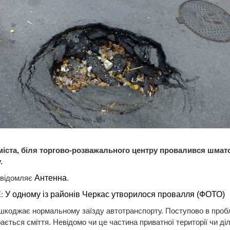
 міста, біля торгово-розважального центру провалився шмат
.
овідомляє
Антенна
.
:
У одному із районів Черкас утворилося провалля (ФОТО)
шкоджає нормальному заїзду автотранспорту. Поступово в про
рається сміття. Невідомо чи це частина приватної території чи ді