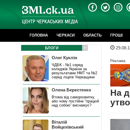
ГОЛОВНА
ЧЕРКАСИ
ОБЛАСТЬ
ГРОШІ
29.08.1
БЛОГИ
Олег Куклін
Реклама
ЧДБК - №1 серед
коледжів України за
результатами НМТ та №2
серед ліцеїв Черкащини
Олена Берестенко
На д
Втома від саморозвитку,
утво
або чому постійне “працюй
над собою” виснажує?
Віталій
Войцехівський