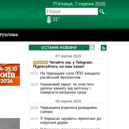
П'ятниця, 7 серпня 2026
31°
РЕКЛАМА
ОСТАННІ НОВИНИ
07 серпня 2026
Читайте нас у Telegram.
Підписуйтесь на наш канал
На Черкащині сили ППО знищили
09:31
російський безпілотник
Іграшковий завал: як очистити
09:20
дитячу кімнату від мотлоху і
повернути витрачені гроші
06 серпня 2026
Черкащина втратила розвідника-
20:09
сапера
У Черкасах шукають причетних до
19:03
отруєння дерев