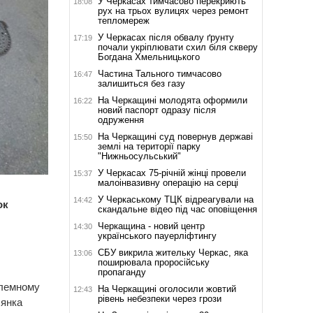
У Черкасах тимчасово перекриють
18:08
рух на трьох вулицях через ремонт
тепломереж
У Черкасах після обвалу ґрунту
17:19
почали укріплювати схил біля скверу
Богдана Хмельницького
Частина Тального тимчасово
16:47
залишиться без газу
На Черкащині молодята оформили
16:22
новий паспорт одразу після
одруження
На Черкащині суд повернув державі
15:50
землі на території парку
"Нижньосульський"
У Черкасах 75-річній жінці провели
15:37
малоінвазивну операцію на серці
У Черкаському ТЦК відреагували на
14:42
ок
скандальне відео під час оповіщення
Черкащина - новий центр
14:30
українського пауерліфтингу
СБУ викрила жительку Черкас, яка
13:06
поширювала проросійську
пропаганду
блемному
На Черкащині оголосили жовтий
12:43
рівень небезпеки через грози
лянка