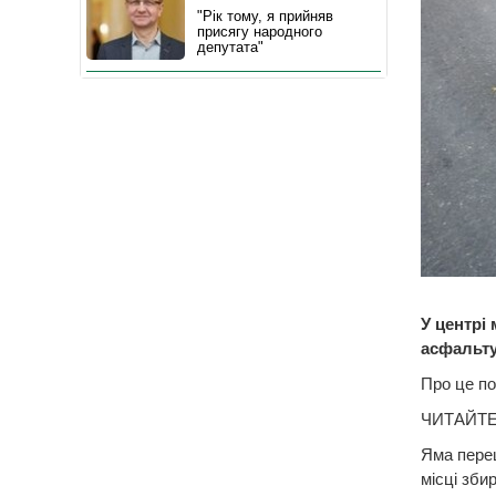
"Рік тому, я прийняв
присягу народного
депутата"
У центрі
асфальту
Про це п
ЧИТАЙТЕ
Яма пере
місці зби