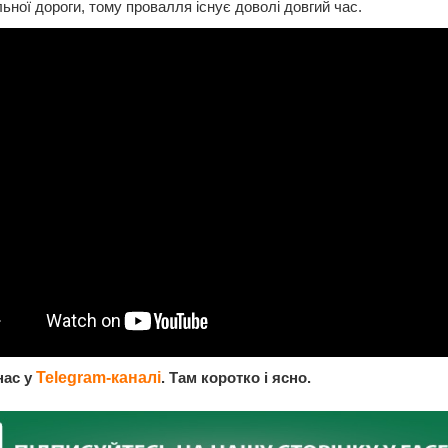
ьної дороги, тому провалля існує доволі довгий час.
нас у
Telegram-каналі
. Там коротко і ясно.