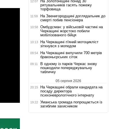
На Золотоніщині понад 30
12:07
рятувальників гасять пожежу
торфовища
На Звенигородщині доглядальник до
11:59
смерті побив пенсіонера
Омбудсман: у військовій частині на
10:58
Черкащині жорстоко побили
мобілізованого бійця
На Черкащині п'яний мотоцикліст
10:13
зіткнувся з мопедом
На Черкащині вилучили 700 метрів
09:54
браконьєрських сіток
В одному із парків Черкас знову
09:11
пошкодили попереджувальну
табличку
05 серпня 2026
На Черкащині обрали кандидата на
20:15
посаду директора
психоневрологічного інтернату
Уманська громада попрощається із
19:22
загиблим захисником