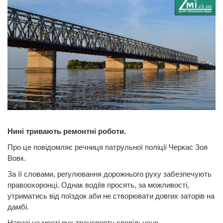
Нині тривають ремонтні роботи.
Про це повідомляє речниця патрульної поліції Черкас Зоя
Вовк.
За її словами, регулювання дорожнього руху забезпечують
правоохоронці. Однак водіїв просять, за можливості,
утриматись від поїздок аби не створювати довгих заторів на
дамбі.
Наразі на мості рух транспорту сповільнено.