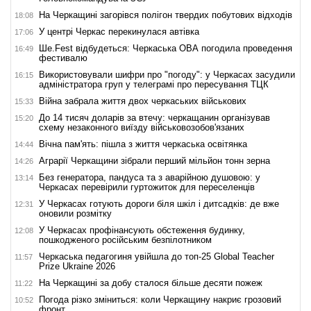
На Черкащині загорівся полігон твердих побутових відходів
18:08
У центрі Черкас перекинулася автівка
17:06
Ше.Fest відбудеться: Черкаська ОВА погодила проведення
16:49
фестивалю
Використовували шифри про "погоду": у Черкасах засудили
16:15
адміністратора груп у телеграмі про пересування ТЦК
Війна забрала життя двох черкаських військових
15:33
До 14 тисяч доларів за втечу: черкащанин організував
15:20
схему незаконного виїзду військовозобов'язаних
Вічна пам'ять: пішла з життя черкаська освітянка
14:44
Аграрії Черкащини зібрали перший мільйон тонн зерна
14:26
Без генератора, пандуса та з аварійною душовою: у
13:14
Черкасах перевірили гуртожиток для переселенців
У Черкасах готують дороги біля шкіл і дитсадків: де вже
12:31
оновили розмітку
У Черкасах профінансують обстеження будинку,
12:08
пошкодженого російським безпілотником
Черкаська педагогиня увійшла до топ-25 Global Teacher
11:57
Prize Ukraine 2026
На Черкащині за добу сталося більше десяти пожеж
11:22
Погода різко зміниться: коли Черкащину накриє грозовий
10:52
фронт