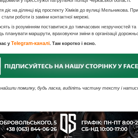
відомили у пресслужбі патрульної поліції Черкаської області.
я діє на ділянці від проспекту Хіміків до вулиці Мельникова. П
стали роботи із заміни контактної мережі.
осять із розумінням поставитися до тимчасових незручностей та
дь планувати маршрути, враховуючи зміни в організації дорожньо
нас у
Telegram-каналі
. Там коротко і ясно.
найшли помилку, будь ласка, виділіть частину тексту і натис