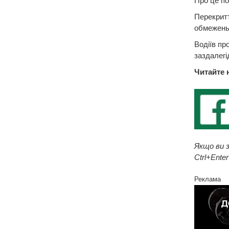
Про це по
Перекритт
обмежень 
Водіїв пр
заздалегі
Читайте 
Якщо ви з
Ctrl+Enter
Реклама