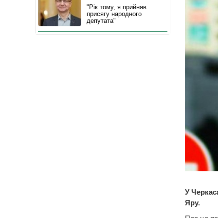
"Рік тому, я прийняв
присягу народного
депутата"
У Черкас
Яру.