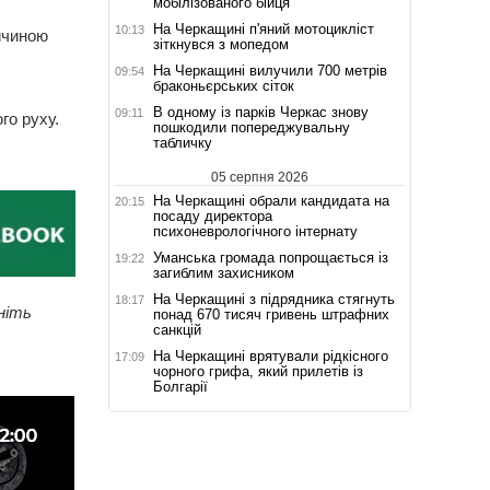
мобілізованого бійця
На Черкащині п'яний мотоцикліст
10:13
ричиною
зіткнувся з мопедом
На Черкащині вилучили 700 метрів
09:54
браконьєрських сіток
В одному із парків Черкас знову
09:11
го руху.
пошкодили попереджувальну
табличку
05 серпня 2026
На Черкащині обрали кандидата на
20:15
посаду директора
психоневрологічного інтернату
Уманська громада попрощається із
19:22
загиблим захисником
На Черкащині з підрядника стягнуть
18:17
ніть
понад 670 тисяч гривень штрафних
санкцій
На Черкащині врятували рідкісного
17:09
чорного грифа, який прилетів із
Болгарії