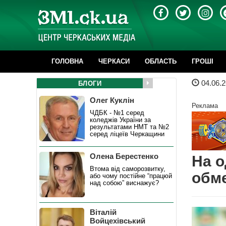
ГОЛОВНА
ЧЕРКАСИ
ОБЛАСТЬ
ГРОШІ
04.06.2
БЛОГИ
Олег Куклін
Реклама
ЧДБК - №1 серед
коледжів України за
результатами НМТ та №2
серед ліцеїв Черкащини
Олена Берестенко
На о
Втома від саморозвитку,
обме
або чому постійне “працюй
над собою” виснажує?
Віталій
Войцехівський