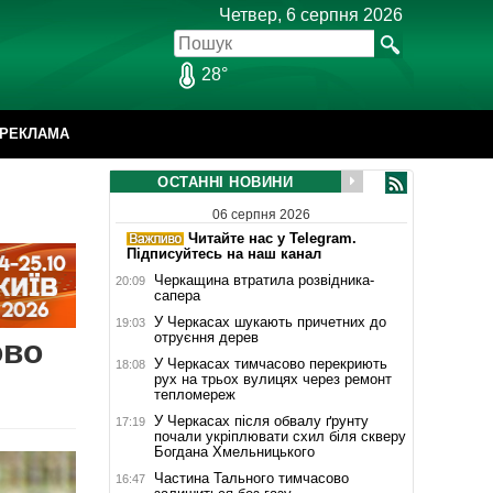
Четвер, 6 серпня 2026
28°
РЕКЛАМА
ОСТАННІ НОВИНИ
06 серпня 2026
Читайте нас у Telegram.
Підписуйтесь на наш канал
Черкащина втратила розвідника-
20:09
сапера
У Черкасах шукають причетних до
19:03
отруєння дерев
ово
У Черкасах тимчасово перекриють
18:08
рух на трьох вулицях через ремонт
тепломереж
У Черкасах після обвалу ґрунту
17:19
почали укріплювати схил біля скверу
Богдана Хмельницького
Частина Тального тимчасово
16:47