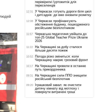
перевірили гуртожиток для
переселенців
У Черкасах готують дороги біля шкіл
12:31
і дитсадків: де вже оновили розмітку
 людей
У Черкасах профінансують
12:08
обстеження будинку, пошкодженого
російським безпілотником
Черкаська педагогиня увійшла до
11:57
топ-25 Global Teacher Prize Ukraine
2026
На Черкащині за добу сталося
11:22
більше десяти пожеж
Погода різко зміниться: коли
10:52
Черкащину накриє грозовий фронт
На Черкащині провели в останню
10:17
путь прикордонника
На Черкащині сили ППО знищили
09:31
російський безпілотник
Іграшковий завал: як очистити
09:20
дитячу кімнату від мотлоху і
повернути витрачені гроші