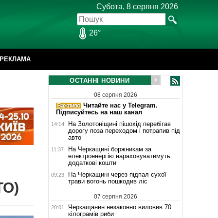
Субота, 8 серпня 2026
26°
РЕКЛАМА
ОСТАННІ НОВИНИ
08 серпня 2026
Читайте нас у Telegram.
Підписуйтесь на наш канал
На Золотоніщині пішохід перебігав
14:14
дорогу поза переходом і потрапив під
авто
На Черкащині боржникам за
11:37
електроенергію нараховуватимуть
додаткові кошти
На Черкащині через підпал сухої
09:23
трави вогонь пошкодив ліс
ТО)
07 серпня 2026
Черкащанин незаконно виловив 70
20:01
кілограмів риби