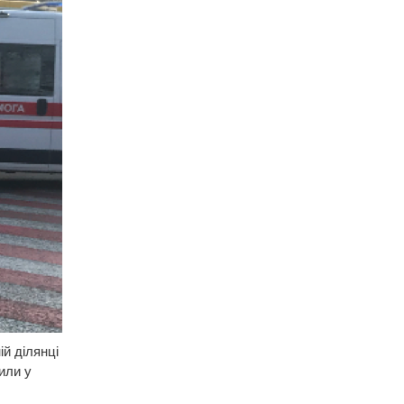
й ділянці
или у