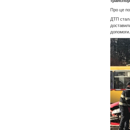
транспор
Про це по
ДТП стала
доставили
допомоги