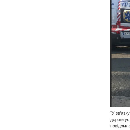
"У зв’язк
дороги ус
повідомле