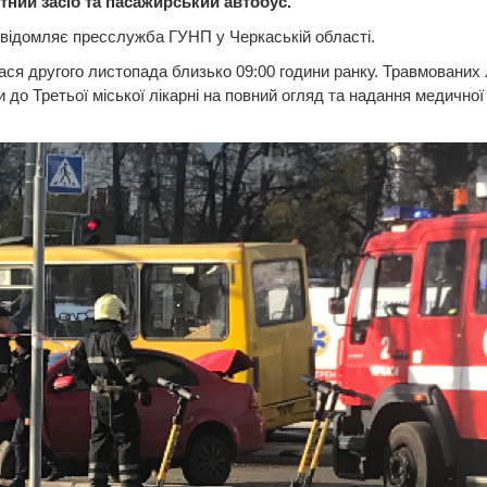
тний засіб та пасажирський автобус.
відомляє пресслужба ГУНП у Черкаській області.
ся другого листопада близько 09:00 години ранку. Травмованих
 до Третьої міської лікарні на повний огляд та надання медичної
.