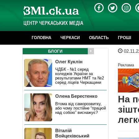
ГОЛОВНА
ЧЕРКАСИ
ОБЛАСТЬ
ГРОШІ
02.11.2
БЛОГИ
Олег Куклін
Реклама
ЧДБК - №1 серед
коледжів України за
результатами НМТ та №2
серед ліцеїв Черкащини
Олена Берестенко
На п
Втома від саморозвитку,
зішт
або чому постійне “працюй
над собою” виснажує?
легк
Віталій
Войцехівський