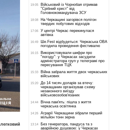
Військовий із Чорнобая отримав
19:05
"Срібний хрест" від
Головнокомандувача ЗСУ
На Черкащині загорівся полігон
18:08
твердих побутових відходів
У центрі Черкас перекинулася
17:06
автівка
Ше.Fest відбудеться: Черкаська ОВА
16:49
погодила проведення фестивалю
Використовували шифри про
16:15
"погоду": у Черкасах засудили
адміністратора груп у телеграмі про
пересування ТЦК
Війна забрала життя двох черкаських
15:33
військових
До 14 тисяч доларів за втечу:
15:20
черкащанин організував схему
незаконного виїзду
військовозобов'язаних
Вічна пам'ять: пішла з життя
14:44
черкаська освітянка
Аграрії Черкащини зібрали перший
14:26
мільйон тонн зерна
 легковий
Без генератора, пандуса та з
13:14
аварійною душовою: у Черкасах