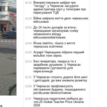
Використовували шифри про
16:15
"погоду": у Черкасах засудили
адміністратора груп у телеграмі про
пересування ТЦК
Війна забрала життя двох черкаських
15:33
військових
До 14 тисяч доларів за втечу:
15:20
черкащанин організував схему
незаконного виїзду
військовозобов'язаних
Вічна пам'ять: пішла з життя
14:44
черкаська освітянка
Аграрії Черкащини зібрали перший
14:26
мільйон тонн зерна
Без генератора, пандуса та з
13:14
аварійною душовою: у Черкасах
перевірили гуртожиток для
переселенців
У Черкасах готують дороги біля шкіл
12:31
і дитсадків: де вже оновили розмітку
У Черкасах профінансують
12:08
обстеження будинку, пошкодженого
російським безпілотником
Черкаська педагогиня увійшла до
11:57
топ-25 Global Teacher Prize Ukraine
2026
ля