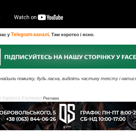
нас у
Telegram-каналі
. Там коротко і ясно.
найшли помилку, будь ласка, виділіть частину тексту і натис
и
#дорога
#зупинка
Реклама