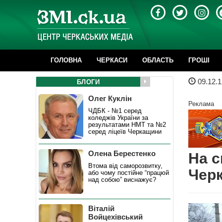
ГОЛОВНА
ЧЕРКАСИ
ОБЛАСТЬ
ГРОШІ
09.12.1
БЛОГИ
Олег Куклін
Реклама
ЧДБК - №1 серед
коледжів України за
результатами НМТ та №2
серед ліцеїв Черкащини
Олена Берестенко
На с
Втома від саморозвитку,
Черк
або чому постійне “працюй
над собою” виснажує?
Віталій
Войцехівський