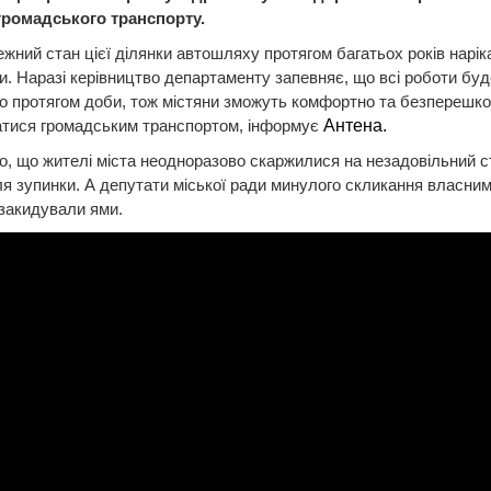
громадського транспорту.
жний стан цієї ділянки автошляху протягом багатьох років нарік
. Наразі керівництво департаменту запевняє, що всі роботи буд
о протягом доби, тож містяни зможуть комфортно та безперешк
атися громадським транспортом, інформує
Антена.
, що жителі міста неодноразово скаржилися на незадовільний с
ля зупинки. А депутати міської ради минулого скликання власни
закидували ями.