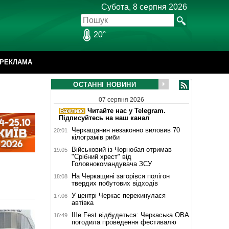
Субота, 8 серпня 2026
20°
РЕКЛАМА
ОСТАННІ НОВИНИ
07 серпня 2026
Читайте нас у Telegram.
Підписуйтесь на наш канал
Черкащанин незаконно виловив 70
20:01
кілограмів риби
Військовий із Чорнобая отримав
19:05
"Срібний хрест" від
Головнокомандувача ЗСУ
На Черкащині загорівся полігон
18:08
твердих побутових відходів
У центрі Черкас перекинулася
17:06
автівка
Ше.Fest відбудеться: Черкаська ОВА
16:49
погодила проведення фестивалю