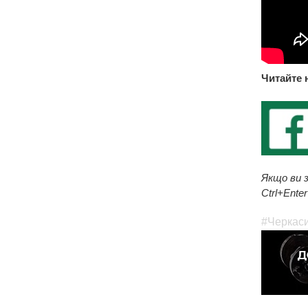
Читайте 
Якщо ви з
Ctrl+Enter
#Черкас