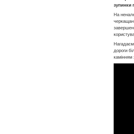
зупинки 
На ненале
черкащани
завершен
користув
Нагадаємо
дороги бі
камінням 