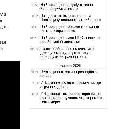
На Черкащині за добу сталося
11:22
більше десяти пожеж
али
Погода різко зміниться: коли
10:52
Черкащину накриє грозовий фронт
е
одно
На Черкащині провели в останню
10:17
путь прикордонника
На Черкащині сили ППО знищили
09:31
російський безпілотник
тан
ми
Іграшковий завал: як очистити
09:20
дитячу кімнату від мотлоху і
повернути витрачені гроші
06 серпня 2026
Черкащина втратила розвідника-
20:09
сапера
У Черкасах шукають причетних до
19:03
отруєння дерев
У Черкасах тимчасово перекриють
18:08
рух на трьох вулицях через ремонт
тепломереж