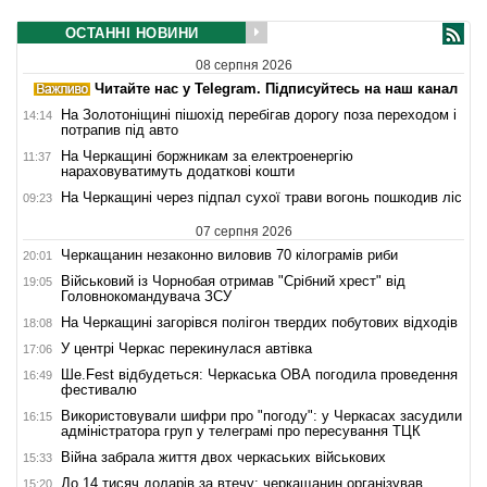
ОСТАННІ НОВИНИ
08 серпня 2026
Читайте нас у Telegram. Підписуйтесь на наш канал
На Золотоніщині пішохід перебігав дорогу поза переходом і
14:14
потрапив під авто
На Черкащині боржникам за електроенергію
11:37
нараховуватимуть додаткові кошти
На Черкащині через підпал сухої трави вогонь пошкодив ліс
09:23
07 серпня 2026
Черкащанин незаконно виловив 70 кілограмів риби
20:01
Військовий із Чорнобая отримав "Срібний хрест" від
19:05
Головнокомандувача ЗСУ
На Черкащині загорівся полігон твердих побутових відходів
18:08
У центрі Черкас перекинулася автівка
17:06
Ше.Fest відбудеться: Черкаська ОВА погодила проведення
16:49
фестивалю
Використовували шифри про "погоду": у Черкасах засудили
16:15
адміністратора груп у телеграмі про пересування ТЦК
Війна забрала життя двох черкаських військових
15:33
До 14 тисяч доларів за втечу: черкащанин організував
15:20