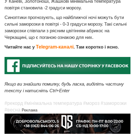
У Каневі, Золотоноші, Жашкові мінімальна температура
повітря становила -2 градуси морозу.
Синоптики прогнозують, що найближчої ночі можуть бути
сильні заморозки в повітрі - 0-3 градуси морозу. Такі сильні
заморозки співпали з рясним цвітінням абрикос на
Черкащині, що є поганою ознакою для них.
Читайте нас у
Telegram-каналі
. Там коротко і ясно.
Якщо ви знайшли помилку, будь ласка, виділіть частину
тексту і натисніть Ctrl+Enter
#рекорд
#мінімальна температура
#мороз
#заморозки
#весна
Реклама