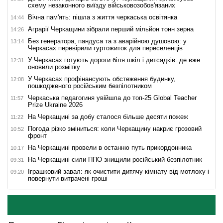
схему незаконного виїзду військовозобов'язаних
Вічна пам'ять: пішла з життя черкаська освітянка
14:44
Аграрії Черкащини зібрали перший мільйон тонн зерна
14:26
Без генератора, пандуса та з аварійною душовою: у
13:14
Черкасах перевірили гуртожиток для переселенців
У Черкасах готують дороги біля шкіл і дитсадків: де вже
12:31
оновили розмітку
У Черкасах профінансують обстеження будинку,
12:08
пошкодженого російським безпілотником
Черкаська педагогиня увійшла до топ-25 Global Teacher
11:57
Prize Ukraine 2026
На Черкащині за добу сталося більше десяти пожеж
11:22
Погода різко зміниться: коли Черкащину накриє грозовий
10:52
фронт
На Черкащині провели в останню путь прикордонника
10:17
На Черкащині сили ППО знищили російський безпілотник
09:31
Іграшковий завал: як очистити дитячу кімнату від мотлоху і
09:20
повернути витрачені гроші