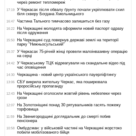
через ремонт тепломереж
У Черкасах після обвалу ґрунту почали укріплювати схил
17:19
біля скверу Богдана Хмельницького
Частина Тального тимчасово залишиться без газу
16:47
На Черкащині молодята оформили новий паспорт одразу
16:22
після одруження
На Черкащині суд повернув державі землі на території
15:50
парку "Нижньосульський"
У Черкасах 75-річній жінці провели малоінвазивну операцію
15:37
на серці
У Черкаському ТЦК відреагували на скандальне відео під
14:42
час оповіщення
Черкащина - новий центр українського пауерліфтингу
14:30
СБУ викрила жительку Черкас, яка поширювала
13:06
проросійську пропаганду
На Черкащині оголосили жовтий рівень небезпеки через
12:43
грози
На Золотоніщині понад 30 рятувальників гасять пожежу
12:07
торфовища
На Звенигородщині доглядальник до смерті побив
11:59
пенсіонера
Омбудсман: у військовій частині на Черкащині жорстоко
10:58
побили мобілізованого бійця