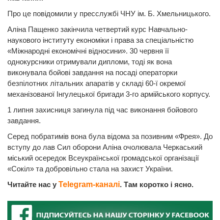
Про це повідомили у пресслужбі ЧНУ ім. Б. Хмельницького.
Аліна Пащенко закінчила четвертий курс Навчально-
наукового інституту економіки і права за спеціальністю
«Міжнародні економічні відносини». 30 червня її
однокурсники отримували дипломи, тоді як вона
виконувала бойові завдання на посаді операторки
безпілотних літальних апаратів у складі 60-ї окремої
механізованої Інгулецької бригади 3-го армійського корпусу.
1 липня захисниця загинула під час виконання бойового
завдання.
Серед побратимів вона була відома за позивним «Фрея». До
вступу до лав Сил оборони Аліна очолювала Черкаський
міський осередок Всеукраїнської громадської організації
«Сокіл» та добровільно стала на захист України.
Читайте нас у
Telegram-каналі
. Там коротко і ясно.