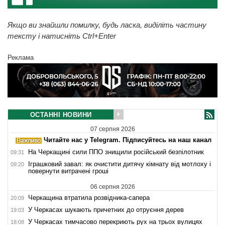
Якщо ви знайшли помилку, будь ласка, виділіть частину
тексту і натисніть Ctrl+Enter
Реклама
ОСТАННІ НОВИНИ
07 серпня 2026
Читайте нас у Telegram. Підписуйтесь на наш канал
На Черкащині сили ППО знищили російський безпілотник
09:31
Іграшковий завал: як очистити дитячу кімнату від мотлоху і
09:20
повернути витрачені гроші
06 серпня 2026
Черкащина втратила розвідника-сапера
20:09
У Черкасах шукають причетних до отруєння дерев
19:03
У Черкасах тимчасово перекриють рух на трьох вулицях
18:08