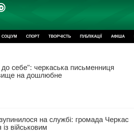
CОЦІУМ
СПОРТ
ТВОРЧІСТЬ
ПУБЛІКАЦІЇ
АФІША
 до себе": черкаська письменниця
звище на дошлюбне
зупинилося на службі: громада Черкас
 із військовим