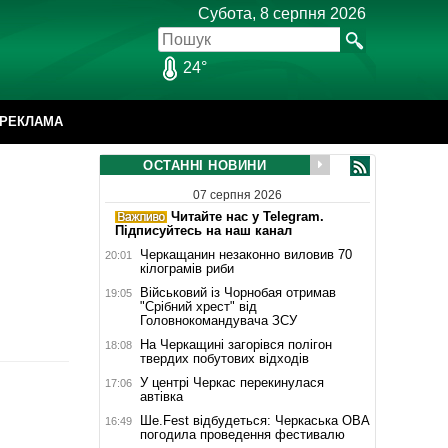
Субота, 8 серпня 2026
24°
РЕКЛАМА
ОСТАННІ НОВИНИ
07 серпня 2026
Читайте нас у Telegram.
Підписуйтесь на наш канал
Черкащанин незаконно виловив 70
20:01
кілограмів риби
Військовий із Чорнобая отримав
19:05
"Срібний хрест" від
Головнокомандувача ЗСУ
На Черкащині загорівся полігон
18:08
твердих побутових відходів
У центрі Черкас перекинулася
17:06
автівка
Ше.Fest відбудеться: Черкаська ОВА
16:49
погодила проведення фестивалю