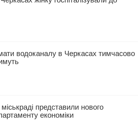
омати водоканалу в Черкасах тимчасово
имуть
 міськраді представили нового
партаменту економіки