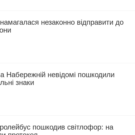
намагалася незаконно відправити до
они
на Набережній невідомі пошкодили
льні знаки
тролейбус пошкодив світлофор: на
ли протокол