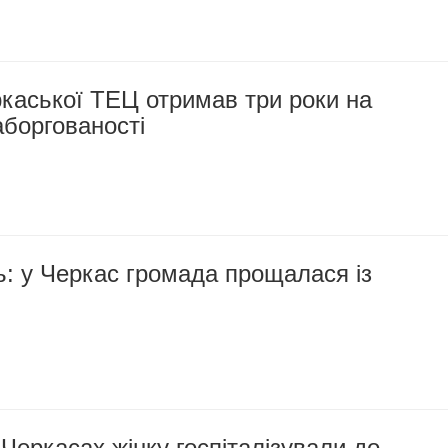
каської ТЕЦ отримав три роки на
боргованості
ь: у Черкас громада прощалася із
Черкасах жінку госпіталізували до