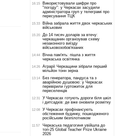
Використовували шифри про
16:15
"погоду": у Черкасах засудили
адміністратора груп у телеграмі про
пересування ТЦК
Війна забрала життя двох черкаських
15:33
військових
До 14 тисяч доларів за втечу:
15:20
черкащанин організував схему
незаконного виїзду
військовозобов'язаних
Вічна пам'ять: пішла з життя
14:44
черкаська освітянка
Аграрії Черкащини зібрали перший
14:26
мільйон тонн зерна
Без генератора, пандуса та з
13:14
аварійною душовою: у Черкасах
перевірили гуртожиток для
переселенців
У Черкасах готують дороги біля шкіл
12:31
і дитсадків: де вже оновили розмітку
У Черкасах профінансують
12:08
обстеження будинку, пошкодженого
російським безпілотником
Черкаська педагогиня увійшла до
11:57
топ-25 Global Teacher Prize Ukraine
2026