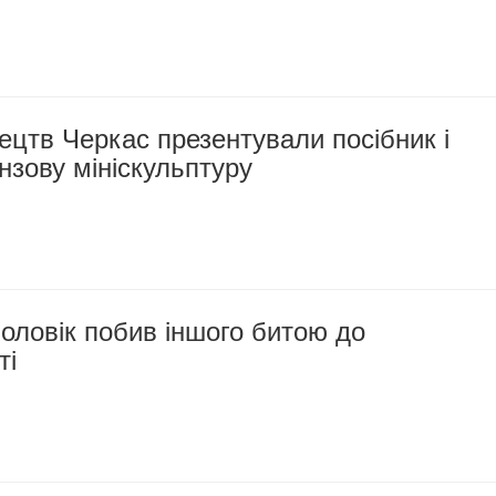
ецтв Черкас презентували посібник і
нзову мініскульптуру
оловік побив іншого битою до
ті