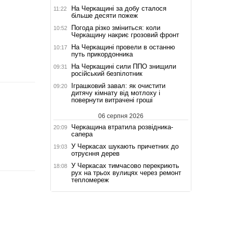
На Черкащині за добу сталося
11:22
більше десяти пожеж
Погода різко зміниться: коли
10:52
Черкащину накриє грозовий фронт
На Черкащині провели в останню
10:17
путь прикордонника
На Черкащині сили ППО знищили
09:31
російський безпілотник
Іграшковий завал: як очистити
09:20
дитячу кімнату від мотлоху і
повернути витрачені гроші
06 серпня 2026
Черкащина втратила розвідника-
20:09
сапера
У Черкасах шукають причетних до
19:03
отруєння дерев
У Черкасах тимчасово перекриють
18:08
рух на трьох вулицях через ремонт
тепломереж