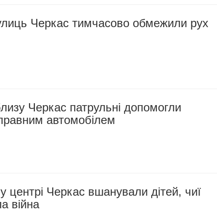
вулиць Черкас тимчасово обмежили рух
лизу Черкас патрульні допомогли
справним автомобілем
у центрі Черкас вшанували дітей, чиї
а війна