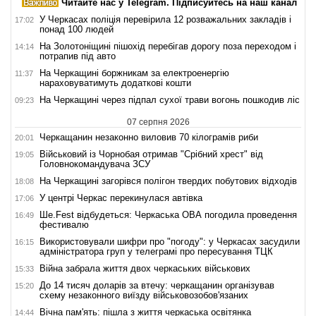
Читайте нас у Telegram. Підписуйтесь на наш канал
У Черкасах поліція перевірила 12 розважальних закладів і
17:02
понад 100 людей
На Золотоніщині пішохід перебігав дорогу поза переходом і
14:14
потрапив під авто
На Черкащині боржникам за електроенергію
11:37
нараховуватимуть додаткові кошти
На Черкащині через підпал сухої трави вогонь пошкодив ліс
09:23
07 серпня 2026
Черкащанин незаконно виловив 70 кілограмів риби
20:01
Військовий із Чорнобая отримав "Срібний хрест" від
19:05
Головнокомандувача ЗСУ
На Черкащині загорівся полігон твердих побутових відходів
18:08
У центрі Черкас перекинулася автівка
17:06
Ше.Fest відбудеться: Черкаська ОВА погодила проведення
16:49
фестивалю
Використовували шифри про "погоду": у Черкасах засудили
16:15
адміністратора груп у телеграмі про пересування ТЦК
Війна забрала життя двох черкаських військових
15:33
До 14 тисяч доларів за втечу: черкащанин організував
15:20
схему незаконного виїзду військовозобов'язаних
Вічна пам'ять: пішла з життя черкаська освітянка
14:44