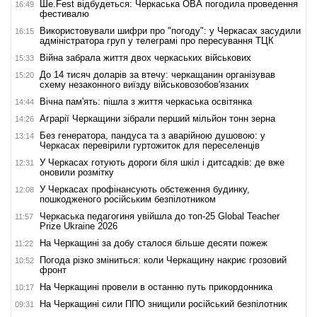
Ше.Fest відбудеться: Черкаська ОВА погодила проведення
16:49
фестивалю
Використовували шифри про "погоду": у Черкасах засудили
16:15
адміністратора груп у телеграмі про пересування ТЦК
Війна забрала життя двох черкаських військових
15:33
До 14 тисяч доларів за втечу: черкащанин організував
15:20
схему незаконного виїзду військовозобов'язаних
Вічна пам'ять: пішла з життя черкаська освітянка
14:44
Аграрії Черкащини зібрали перший мільйон тонн зерна
14:26
Без генератора, пандуса та з аварійною душовою: у
13:14
Черкасах перевірили гуртожиток для переселенців
У Черкасах готують дороги біля шкіл і дитсадків: де вже
12:31
оновили розмітку
У Черкасах профінансують обстеження будинку,
12:08
пошкодженого російським безпілотником
Черкаська педагогиня увійшла до топ-25 Global Teacher
11:57
Prize Ukraine 2026
На Черкащині за добу сталося більше десяти пожеж
11:22
Погода різко зміниться: коли Черкащину накриє грозовий
10:52
фронт
На Черкащині провели в останню путь прикордонника
10:17
На Черкащині сили ППО знищили російський безпілотник
09:31