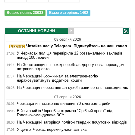
Всього новин: 28033
Всього сторiнок: 1402
ОСТАННІ НОВИНИ
08 серпня 2026
Читайте нас у Telegram. Підписуйтесь на наш канал
У Черкасах поліція перевірила 12 розважальних закладів і
17:02
понад 100 людей
На Золотоніщині пішохід перебігав дорогу поза переходом і
14:14
потрапив під авто
На Черкащині боржникам за електроенергію
11:37
нараховуватимуть додаткові кошти
На Черкащині через підпал сухої трави вогонь пошкодив ліс
09:23
07 серпня 2026
Черкащанин незаконно виловив 70 кілограмів риби
20:01
Військовий із Чорнобая отримав "Срібний хрест" від
19:05
Головнокомандувача ЗСУ
На Черкащині загорівся полігон твердих побутових відходів
18:08
У центрі Черкас перекинулася автівка
17:06