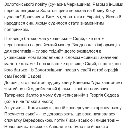
Золотоніського повіту (сучасна Черкащина). Разом з іншими
переселенцями із Золотоніщини переїхав на Криву Косу
сучасної Донеччини. Вже тут, знов-таки в Україні, у Якова й
народився син, якому судилося стати знаменитим
полярником.
Прізвище батько мав українське – Сідий, яке потім
переінакшив на російський манер. Заодно даю інформацію
для скептиків – слово «сідий» довго вживалося в
українській мові паралельно зі словом «сивий» і значення
мало те ж саме. І про козацьке прізвище Сідий, і про те, що
його батько - із Золотоніщини, писав у своїй автобіографії
сам Георгій Сєдов!
До речі, хто пам’ятає чудову книгу Каверіна “Два капітани» і
знятий по ній однойменний фільм – капітан-полярник
Татаринов багато в чому був «списаний» з Георгія Сєдова
(хоча й не тільки з нього).
А вулиця… Коли кажуть, що їй «повернули історичну назву
Пречистенської» - не договорюють, що вона називалася
спочатку Вередовською, потім Лисаківською і лише тоді –
Новопречистенською. А після того була ще й просто