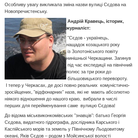
Особливу увагу викликала зміна назви вулиці Сєдова на
Новопречистенську.
Андрій Кравець, історик,
журналіст:
"Cєдов
-
українець,
нащадок козацького року
із Золотоніського повіту
нинішньої Черкащини. Загинув
під час експедиції на північний
полюс за три роки до
більшовицького перевороту.
І тепер у Черкасах, де досі повно реальних комуністично-
зросійщених, "відфонарних" назв, які не мають абсолютно
ніякого відношення до нашого краю, вибрали в числі
перших для перейменування саме вулицю Сєдова!
До відома міськвиконкомівських "знавців": батько Георгія
Сєдова, видатного гідрографа, дослідника Карського і
Каспійського морів та земель у Північному Льодовитому
океані, Яків Сєдов – родом з Мойсинської волості