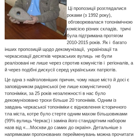
Ці пропозиції розглядалися
роками (з 1992 року),
обговорювалася топонімічною
комісією різних складів, тричі
була підтримана протягом
2010-2015 років. Як і багато
інших пропозицій щодо декомунізації, українізації та
черкасизації десятків черкаських вулиць не були
реалізовані не лише через спротив комуністів і регіоналів, а
й через подібні дискусії серед українських патріотів.
Це одна з найголовніших причин, чому наше місто й досі є
заповідником радянської (не лише комуністичної)
топоніміки, за 25 років незалежності в нас було
декомунізовано трохи більше 20 топонімів. Одним із
завдань черкаської топоніміки є відновлення історичного
тла міста, котре було стерте одним махом більшовиками
(99% вулиць Черкас) і заміна його стандартним набором
назв від «…Москви до самих до окраїн». Детальніше з
напрямками пропонованих перейменувань можна прочитати