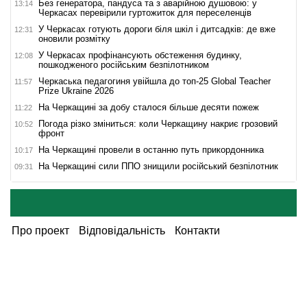
Без генератора, пандуса та з аварійною душовою: у
13:14
Черкасах перевірили гуртожиток для переселенців
У Черкасах готують дороги біля шкіл і дитсадків: де вже
12:31
оновили розмітку
У Черкасах профінансують обстеження будинку,
12:08
пошкодженого російським безпілотником
Черкаська педагогиня увійшла до топ-25 Global Teacher
11:57
Prize Ukraine 2026
На Черкащині за добу сталося більше десяти пожеж
11:22
Погода різко зміниться: коли Черкащину накриє грозовий
10:52
фронт
На Черкащині провели в останню путь прикордонника
10:17
На Черкащині сили ППО знищили російський безпілотник
09:31
Про проект
Відповідальність
Контакти