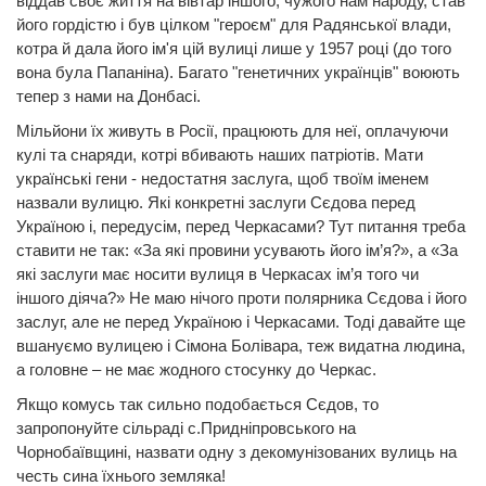
віддав своє життя на вівтар іншого, чужого нам народу, став
його гордістю і був цілком "героєм" для Радянської влади,
котра й дала його ім'я цій вулиці лише у 1957 році (до того
вона була Папаніна). Багато "генетичних українців" воюють
тепер з нами на Донбасі.
Мільйони їх живуть в Росії, працюють для неї, оплачуючи
кулі та снаряди, котрі вбивають наших патріотів. Мати
українські гени - недостатня заслуга, щоб твоїм іменем
назвали вулицю. Які конкретні заслуги Сєдова перед
Україною і, передусім, перед Черкасами? Тут питання треба
ставити не так: «За які провини усувають його ім’я?», а «За
які заслуги має носити вулиця в Черкасах ім’я того чи
іншого діяча?» Не маю нічого проти полярника Сєдова і його
заслуг, але не перед Україною і Черкасами. Тоді давайте ще
вшануємо вулицею і Сімона Болівара, теж видатна людина,
а головне – не має жодного стосунку до Черкас.
Якщо комусь так сильно подобається Сєдов, то
запропонуйте сільраді с.Придніпровського на
Чорнобаївщині, назвати одну з декомунізованих вулиць на
честь сина їхнього земляка!