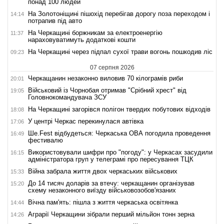
понад 100 людей
На Золотоніщині пішохід перебігав дорогу поза переходом і
14:14
потрапив під авто
На Черкащині боржникам за електроенергію
11:37
нараховуватимуть додаткові кошти
На Черкащині через підпал сухої трави вогонь пошкодив ліс
09:23
07 серпня 2026
Черкащанин незаконно виловив 70 кілограмів риби
20:01
Військовий із Чорнобая отримав "Срібний хрест" від
19:05
Головнокомандувача ЗСУ
На Черкащині загорівся полігон твердих побутових відходів
18:08
У центрі Черкас перекинулася автівка
17:06
Ше.Fest відбудеться: Черкаська ОВА погодила проведення
16:49
фестивалю
Використовували шифри про "погоду": у Черкасах засудили
16:15
адміністратора груп у телеграмі про пересування ТЦК
Війна забрала життя двох черкаських військових
15:33
До 14 тисяч доларів за втечу: черкащанин організував
15:20
схему незаконного виїзду військовозобов'язаних
Вічна пам'ять: пішла з життя черкаська освітянка
14:44
Аграрії Черкащини зібрали перший мільйон тонн зерна
14:26