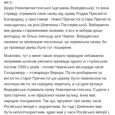
місті.
Щодо Новопречистенської (ще раніш Вередівська), то вона
справді, отримала свою назву від храму Різдва Пресвятої
Богородиці, у простомові - Нової Пречистої (стара Пречиста
знаходилась на розі Шевченка і Пастерівської). Вибираючи
між двома старовинними назвами, я все ж вибрав дещо
молодшу, як більш значущу для Черкас. Вередівська
названа за прізвищем поселенця, це нормальна назва, бо
це прізвище раніш було тут поширене.
Можливо, тут у мене також зіграло природне небажання
непрямим шляхом увічнити прізвище одного із сталінських
посіпак 1930-х років - голови Черкаської міськради часів
Голодомору – «товаріща» Вереди. Після розбирання за
ветхістю старої Пречистої цю церкву було перенесено на
околицю міста, на середину кварталу, а сусідня вулиця
Вередівська отримала назву Новопречистенська. Судячи з
просторічної, а не офіціозної назви вулиці, вона має
народне походження. Так що, аргумент про назву часів
Російської імперії є недоречним, бо тоді і Шевченко має
бути неполіткоректним, адже жив у часи Російської імперії і,