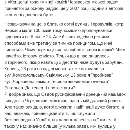
в «Концепці топонімічної комісії Черкаської міської ради»,
прийнятої за основу радою ще у 2007 році і одним з авторів
якої мені довелося бути.
Незважаючи на це, з близько сотні вулиць і провулків, котрі
Черкаси мали 100 років тому, комісією пропонувалось
відновити не більше 24. Але й з них відсіяно різними
способами вже третину за тим же принципом, що нині
чиниться. Чому черкасці так не люблять свою історію? Ми ж
начебто, історичне місто. Тільки що в нас лишилось
історичного, якщо навіть ці 2 десятки назв будуть зарубані.
Колись, 23 роки назад, зі мною так же воювали за
вул.Комсомольську-Смілянську, 13 років я "пробивав"
вул.Чорновола замість "всесвітньовідомого вченого"
Енгельса. Де тепер ті протестанти?
Я добре знаю, що Сєдов русифікований донецький нащадок
вихідців з Черкащини, можливо, навіть мій далекий родич.
Але таких вихідців, котрі служили іншій нації дуже багато, а
нас, вважаю, повинні цікавити ті, що служили
безпосередньо Україні, поклали для неї і за неї життя. А
таких у нас значно більше (у кілька разів), ніж вулиць у