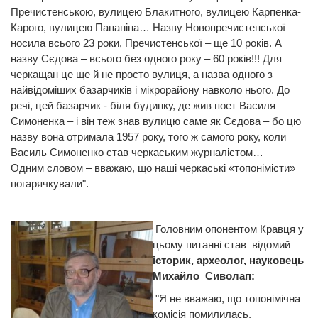
Пречистенською, вулицею Блакитного, вулицею Карпенка-
Карого, вулицею Папаніна… Назву Новопречистенської
носила всього 23 роки, Пречистенської – ще 10 років. А
назву Сєдова – всього без одного року – 60 років!!! Для
черкащан це ще й не просто вулиця, а назва одного з
найвідоміших базарчиків і мікрорайону навколо нього. До
речі, цей базарчик - біля будинку, де жив поет Василя
Симоненка – і він теж знав вулицю саме як Сєдова – бо цю
назву вона отримала 1957 року, того ж самого року, коли
Василь Симоненко став черкаським журналістом…
Одним словом – вважаю, що наші черкаські «топонімісти»
погарячкували".
______________________________________________________
Головним опонентом Кравця у
цьому питанні став відомий
історик, археолог, науковець
Михайло Сиволап:
"Я не вважаю, що топонімічна
комісія помилилась.