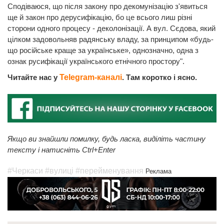
Сподіваюся, що після закону про декомунізацію з'явиться
ще й закон про дерусифікацію, бо це всього лиш різні
сторони одного процесу - деколонізації. А вул. Сєдова, який
цілком задовольняв радянську владу, за принципом «будь-
що російське краще за українське», однозначно, одна з
ознак русифікації українського етнічного простору".
Читайте нас у
Telegram-каналі
. Там коротко і ясно.
Якщо ви знайшли помилку, будь ласка, виділіть частину
тексту і натисніть Ctrl+Enter
#Черкаси
#вулиці
#перейменування
Реклама