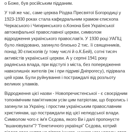
о Боже, був російським підданим.
У той же час, саме церква Різдва Пресвятої Богородиці у
1923-1930 роках стала кафедральним храмом єпископа
Черкаського і Чигиринського о.Конона Бея Української
автокефальної православної церкви, символом
відродження українського православ’я. У 1930 році УАПЦ
було ліквідовано, загинуло близько 2 тис. її священників,
понад 30 єпископів (у тому числі й о.К.Бей), сотні тисяч
активістів української церкви. А у серпні 1941 року
радянська влада, при відступі з міста, без попередження
навколишніх жителів (як і при підриві Дніпрогесу), підірвала
цей храм. Були руйнування і постраждалі від розльоту
великих уламків.
Відродження цієї назви - Новопречистенської - є своєрідним
топонімічним пам'ятником усім цим патріотам, що боролись і
загинули за Україну, і простим українським православним
християнам, що постраждали від цієї нелюдської влади.
Символом чого є ім’я Сєдова, якого Ви і далі пропонуєте
"вшановувати"? "Генетичного українця" Сєдова, котрий