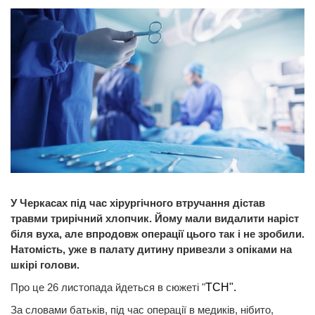
У Черкасах під час хірургічного втручання дістав
травми трирічний хлопчик. Йому мали видалити наріст
біля вуха, але впродовж операції цього так і не зробили.
Натомість, уже в палату дитину привезли з опіками на
шкірі голови.
Про це 26 листопада йдеться в сюжеті "
ТСН".
За словами батьків, під час операції в медиків, нібито,