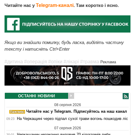
Читайте нас у
Telegram-каналі
. Там коротко і ясно.
Якщо ви знайшли помилку, будь ласка, виділіть частину
тексту і натисніть Ctrl+Enter
#дитина
#операція
#опіки
#лікарі
#травма
Реклама
ОСТАННІ НОВИНИ
08 серпня 2026
Читайте нас у Telegram. Підписуйтесь на наш канал
На Черкащині через підпал сухої трави вогонь пошкодив ліс
09:23
07 серпня 2026
Черкащанин незаконно виловив 70 кілограмів риби
20:01