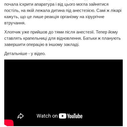
почала іскрити апаратура і від цього могла зайнятися
постіль, на якій лежала дитина під анестезією. Самі ж лікарі
кажуть, що це лише реакція організму на хірургічне
втручання.
Хлопчик уже прийшов до тями після анестезії. Тепер йому
ставлять крапельниці для відновлення. Батьки ж планують
завершити операцію в іншому закладі.
Детальніше - у відео.