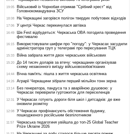
Військовий із Чорнобая отримав "Срібний хрест" від
19:05
Головнокомандувача ЗСУ
На Черкащині загорівся полігон твердих побутових відходів
18:08
У центрі Черкас перекинулася автівка
17:06
Ше.Fest відбудеться: Черкаська ОВА погодила проведення
16:49
фестивалю
Використовували шифри про "погоду": у Черкасах засудили
16:15
адміністратора груп у телеграмі про пересування ТЦК
Війна забрала життя двох черкаських військових
15:33
До 14 тисяч доларів за втечу: черкащанин організував
15:20
схему незаконного виїзду військовозобов'язаних
Вічна пам'ять: пішла з життя черкаська освітянка
14:44
Аграрії Черкащини зібрали перший мільйон тонн зерна
14:26
Без генератора, пандуса та з аварійною душовою: у
13:14
Черкасах перевірили гуртожиток для переселенців
У Черкасах готують дороги біля шкіл і дитсадків: де вже
12:31
оновили розмітку
У Черкасах профінансують обстеження будинку,
12:08
пошкодженого російським безпілотником
Черкаська педагогиня увійшла до топ-25 Global Teacher
11:57
Prize Ukraine 2026
На Черкащині за добу сталося більше десяти пожеж
11:22