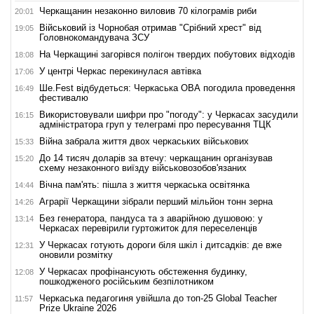
Черкащанин незаконно виловив 70 кілограмів риби
20:01
Військовий із Чорнобая отримав "Срібний хрест" від
19:05
Головнокомандувача ЗСУ
На Черкащині загорівся полігон твердих побутових відходів
18:08
У центрі Черкас перекинулася автівка
17:06
Ше.Fest відбудеться: Черкаська ОВА погодила проведення
16:49
фестивалю
Використовували шифри про "погоду": у Черкасах засудили
16:15
адміністратора груп у телеграмі про пересування ТЦК
Війна забрала життя двох черкаських військових
15:33
До 14 тисяч доларів за втечу: черкащанин організував
15:20
схему незаконного виїзду військовозобов'язаних
Вічна пам'ять: пішла з життя черкаська освітянка
14:44
Аграрії Черкащини зібрали перший мільйон тонн зерна
14:26
Без генератора, пандуса та з аварійною душовою: у
13:14
Черкасах перевірили гуртожиток для переселенців
У Черкасах готують дороги біля шкіл і дитсадків: де вже
12:31
оновили розмітку
У Черкасах профінансують обстеження будинку,
12:08
пошкодженого російським безпілотником
Черкаська педагогиня увійшла до топ-25 Global Teacher
11:57
Prize Ukraine 2026