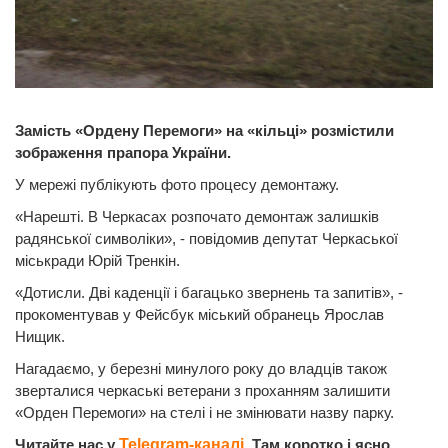
Замість «Ордену Перемоги» на «кільці» розмістили
зображення прапора України.
У мережі публікують фото процесу демонтажу.
«Нарешті. В Черкасах розпочато демонтаж залишків
радянської символіки», - повідомив депутат Черкаської
міськради Юрій Тренкін.
«Дотисли. Дві каденції і багацько звернень та запитів», -
прокоментував у Фейсбук міський обранець Ярослав
Нищик.
Нагадаємо, у березні минулого року до владців також
зверталися черкаські ветерани з проханням залишити
«Орден Перемоги» на стелі і не змінювати назву парку.
Читайте нас у
Telegram-каналі
. Там коротко і ясно.