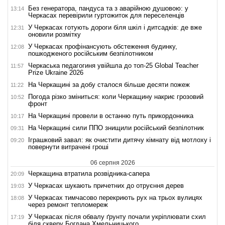
Без генератора, пандуса та з аварійною душовою: у
13:14
Черкасах перевірили гуртожиток для переселенців
У Черкасах готують дороги біля шкіл і дитсадків: де вже
12:31
оновили розмітку
У Черкасах профінансують обстеження будинку,
12:08
пошкодженого російським безпілотником
Черкаська педагогиня увійшла до топ-25 Global Teacher
11:57
Prize Ukraine 2026
На Черкащині за добу сталося більше десяти пожеж
11:22
Погода різко зміниться: коли Черкащину накриє грозовий
10:52
фронт
На Черкащині провели в останню путь прикордонника
10:17
На Черкащині сили ППО знищили російський безпілотник
09:31
Іграшковий завал: як очистити дитячу кімнату від мотлоху і
09:20
повернути витрачені гроші
06 серпня 2026
Черкащина втратила розвідника-сапера
20:09
У Черкасах шукають причетних до отруєння дерев
19:03
У Черкасах тимчасово перекриють рух на трьох вулицях
18:08
через ремонт тепломереж
У Черкасах після обвалу ґрунту почали укріплювати схил
17:19
біля скверу Богдана Хмельницького