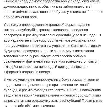
- якщо у складі домогосподарства або у складі сім’ї члена
домогосподарства є особа, яка має заборгованість зі
сплати аліментів, але вона перебуває у місцях позбавлення
або обмеження волі.
У зв’язку з впровадженням грошової форми надання
житлових субсидій з травня скасовано проведення
перерахунків розміру житлових субсидій (у разі не надання
або надання не в повному обсязі житлово-комунальних
послуг, зменшення витрат на управління багатоквартирним
будинком, нарахування плати за послугу з постачання
теплової енергії у разі відсутності засобів обліку з
урахуванням фактичної температури зовнішнього повітря),
які здійснювалися за попередній період на підставі
інформації надавачів послуг.
З метою уникнення непорозумінь з боку громадян, коли їм
видається повідомлення про призначення житлової
субсидії, а розмір субсидії становить 0,00 грн, Положенням
вводиться термін "непризначення житлової субсидії", якщо
за результатами розрахунку житлової субсидії її розмір має
нульове або від’ємне значення.