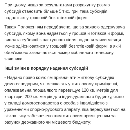
При цьому, якщо за результатами розрахунку розмір
субсидії становить більше 5 тис. грн, така субсидія
надається у грошовій безготівковій формі.
Також Положенням передбачено, що за заявою одержувача
субсидії, якому вона надається у грошовій готівковій формі,
виплата субсидії з наступного після подання заяви місяця
може здійснюватися у грошовій безготівковій формі, в якій
обов’язково зазначається номер мобільного телефону
заявника.
Інші зміни в порядку надання субсидій
- Надано право комісіям призначати житлову субсидію
домогосподарям, які мешкають у житловому приміщенні,
опалювальна площа якого перевищує 120 кв. метрів для
квартири, 200 кв. метрів для індивідуального будинку, якщо
у складі домогосподарства є особа з інвалідністю з
ураженнями опорно-рухового апарату, яка пересувається на
візках і яку забезпечено цим житловим приміщенням за
рахунок державного чи місцевого бюджету;