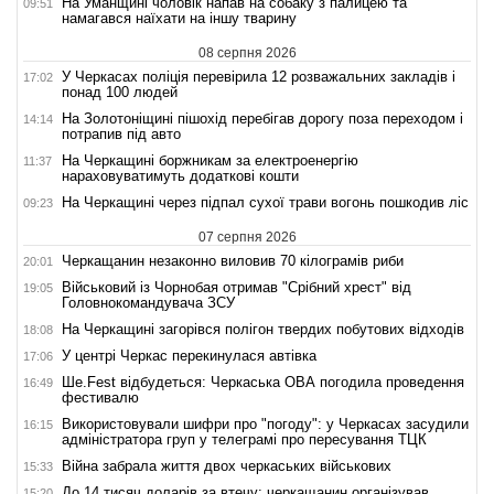
На Уманщині чоловік напав на собаку з палицею та
09:51
намагався наїхати на іншу тварину
08 серпня 2026
У Черкасах поліція перевірила 12 розважальних закладів і
17:02
понад 100 людей
На Золотоніщині пішохід перебігав дорогу поза переходом і
14:14
потрапив під авто
На Черкащині боржникам за електроенергію
11:37
нараховуватимуть додаткові кошти
На Черкащині через підпал сухої трави вогонь пошкодив ліс
09:23
07 серпня 2026
Черкащанин незаконно виловив 70 кілограмів риби
20:01
Військовий із Чорнобая отримав "Срібний хрест" від
19:05
Головнокомандувача ЗСУ
На Черкащині загорівся полігон твердих побутових відходів
18:08
У центрі Черкас перекинулася автівка
17:06
Ше.Fest відбудеться: Черкаська ОВА погодила проведення
16:49
фестивалю
Використовували шифри про "погоду": у Черкасах засудили
16:15
адміністратора груп у телеграмі про пересування ТЦК
Війна забрала життя двох черкаських військових
15:33
До 14 тисяч доларів за втечу: черкащанин організував
15:20