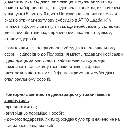
управителів, об’єднань, виконавців комунальних послуг
наявна заборгованість, що відповідає ознакам, визначеним
у підпункті 5 пункту 6 цього Положення, але які не змогли
вчасно отримати житлову субсидію в АТ "Ощадбанк" у
готівковій формі у зв’язку з тим, що перебували у складних
життєвих обставинах, спричинених інвалідністю, віком,
станом здоров’я.
Громадянам, які одержували субсидію в опалювальному
сезоні і відповідно до Положення мають подавати нові заяви
і декларації, за відсутності заборгованості субсидія
призначається також у грошовій готівковій формі
(незалежно від того, у якій формі отримували субсидію в
опалювальному сезоні).
Повторно з заявою та декларацією у травні мають
звернутися:
-орендарі житла;
-внутрішньо переміщені особи;
- домогосподарства, яким субсидію було призначено не на
всіх зареєстрованих осіб;