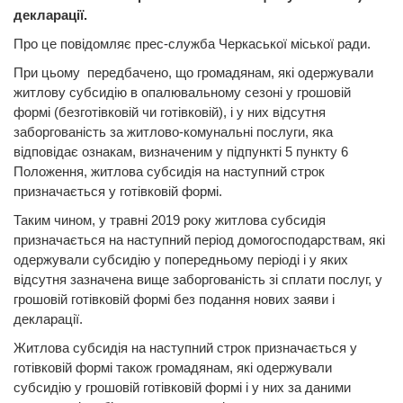
декларації.​
Про це повідомляє прес-служба Черкаської міської ради.
При цьому передбачено, що громадянам, які одержували
житлову субсидію в опалювальному сезоні у грошовій
формі (безготівковій чи готівковій), і у них відсутня
заборгованість за житлово-комунальні послуги, яка
відповідає ознакам, визначеним у підпункті 5 пункту 6
Положення, житлова субсидія на наступний строк
призначається у готівковій формі.
Таким чином, у травні 2019 року житлова субсидія
призначається на наступний період домогосподарствам, які
одержували субсидію у попередньому періоді і у яких
відсутня зазначена вище заборгованість зі сплати послуг, у
грошовій готівковій формі без подання нових заяви і
декларації.
Житлова субсидія на наступний строк призначається у
готівковій формі також громадянам, які одержували
субсидію у грошовій готівковій формі і у них за даними