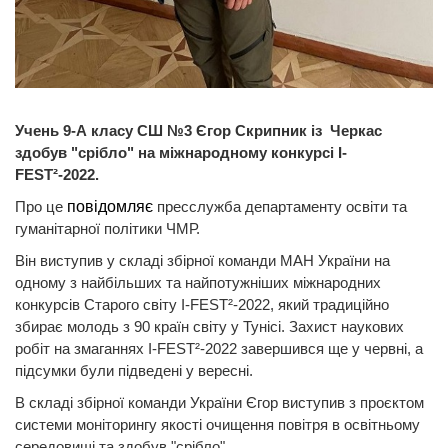
Учень 9-А класу СШ №3 Єгор Скрипник із Черкас
здобув "срібло" на міжнародному конкурсі I-
FEST²-2022.
Про це
повідомляє
пресслужба департаменту освіти та
гуманітарної політики ЧМР.
Він виступив у складі збірної команди МАН України на
одному з найбільших та найпотужніших міжнародних
конкурсів Старого світу I-FEST²-2022, який традиційно
збирає молодь з 90 країн світу у Тунісі. Захист наукових
робіт на змаганнях I-FEST²-2022 завершився ще у червні, а
підсумки були підведені у вересні.
В складі збірної команди України Єгор виступив з проєктом
системи моніторингу якості очищення повітря в освітньому
середовищі та здобув "срібло".