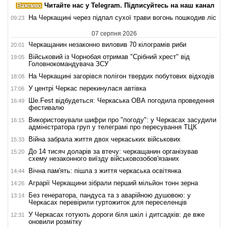
Читайте нас у Telegram. Підписуйтесь на наш канал
На Черкащині через підпал сухої трави вогонь пошкодив ліс
09:23
07 серпня 2026
Черкащанин незаконно виловив 70 кілограмів риби
20:01
Військовий із Чорнобая отримав "Срібний хрест" від
19:05
Головнокомандувача ЗСУ
На Черкащині загорівся полігон твердих побутових відходів
18:08
У центрі Черкас перекинулася автівка
17:06
Ше.Fest відбудеться: Черкаська ОВА погодила проведення
16:49
фестивалю
Використовували шифри про "погоду": у Черкасах засудили
16:15
адміністратора груп у телеграмі про пересування ТЦК
Війна забрала життя двох черкаських військових
15:33
До 14 тисяч доларів за втечу: черкащанин організував
15:20
схему незаконного виїзду військовозобов'язаних
Вічна пам'ять: пішла з життя черкаська освітянка
14:44
Аграрії Черкащини зібрали перший мільйон тонн зерна
14:26
Без генератора, пандуса та з аварійною душовою: у
13:14
Черкасах перевірили гуртожиток для переселенців
У Черкасах готують дороги біля шкіл і дитсадків: де вже
12:31
оновили розмітку