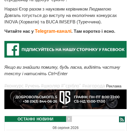
Наразі Єгор разом з науковим керівником Людмилою
Довгаль готується до виступу на екологічних конкурсах
INOVA (Хорватія) та BUCA IMSEFВ (Туреччина).
Читайте нас у
Telegram-каналі
. Там коротко і ясно.
Якщо ви знайшли помилку, будь ласка, виділіть частину
тексту і натисніть Ctrl+Enter
#конкурс
#учень
#школяр
#"срібло"
#нагорода
Реклама
ОСТАННІ НОВИНИ
08 серпня 2026