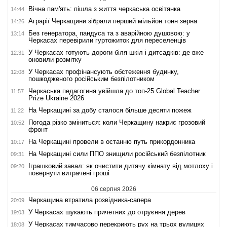
Вічна пам'ять: пішла з життя черкаська освітянка
14:44
Аграрії Черкащини зібрали перший мільйон тонн зерна
14:26
Без генератора, пандуса та з аварійною душовою: у
13:14
Черкасах перевірили гуртожиток для переселенців
У Черкасах готують дороги біля шкіл і дитсадків: де вже
12:31
оновили розмітку
У Черкасах профінансують обстеження будинку,
12:08
пошкодженого російським безпілотником
Черкаська педагогиня увійшла до топ-25 Global Teacher
11:57
Prize Ukraine 2026
На Черкащині за добу сталося більше десяти пожеж
11:22
Погода різко зміниться: коли Черкащину накриє грозовий
10:52
фронт
На Черкащині провели в останню путь прикордонника
10:17
На Черкащині сили ППО знищили російський безпілотник
09:31
Іграшковий завал: як очистити дитячу кімнату від мотлоху і
09:20
повернути витрачені гроші
06 серпня 2026
Черкащина втратила розвідника-сапера
20:09
У Черкасах шукають причетних до отруєння дерев
19:03
У Черкасах тимчасово перекриють рух на трьох вулицях
18:08