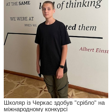
Школяр із Черкас здобув "срібло" на
міжнародному конкурсі