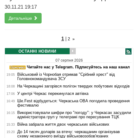
30.11.21 19:17
Детальніше
1
|
2
»
ОСТАННІ НОВИНИ
07 серпня 2026
Читайте нас у Telegram. Підписуйтесь на наш канал
Військовий із Чорнобая отримав "Срібний хрест" від
19:05
Головнокомандувача ЗСУ
На Черкащині загорівся полігон твердих побутових відходів
18:08
У центрі Черкас перекинулася автівка
17:06
Ше.Fest відбудеться: Черкаська ОВА погодила проведення
16:49
фестивалю
Використовували шифри про "погоду": у Черкасах засудили
16:15
адміністратора груп у телеграмі про пересування ТЦК
Війна забрала життя двох черкаських військових
15:33
До 14 тисяч доларів за втечу: черкащанин організував
15:20
схему незаконного виїзду військовозобов'язаних