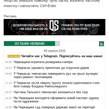
Якщо ви знайшли помилку, будь ласка, виділіть частину
тексту і натисніть Ctrl+Enter
Реклама
ОСТАННІ НОВИНИ
06 серпня 2026
Читайте нас у Telegram. Підписуйтесь на наш канал
Черкащина втратила розвідника-сапера
20:09
У Черкасах шукають причетних до отруєння дерев
19:03
У Черкасах тимчасово перекриють рух на трьох вулицях
18:08
через ремонт тепломереж
У Черкасах після обвалу ґрунту почали укріплювати схил
17:19
біля скверу Богдана Хмельницького
Частина Тального тимчасово залишиться без газу
16:47
На Черкащині молодята оформили новий паспорт одразу
16:22
після одруження
На Черкащині суд повернув державі землі на території
15:50