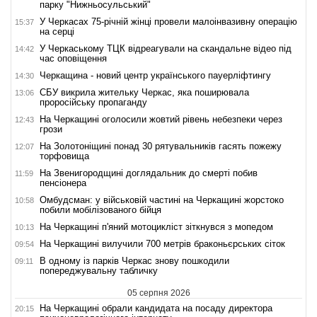
парку "Нижньосульський"
У Черкасах 75-річній жінці провели малоінвазивну операцію
15:37
на серці
У Черкаському ТЦК відреагували на скандальне відео під
14:42
час оповіщення
Черкащина - новий центр українського пауерліфтингу
14:30
СБУ викрила жительку Черкас, яка поширювала
13:06
проросійську пропаганду
На Черкащині оголосили жовтий рівень небезпеки через
12:43
грози
На Золотоніщині понад 30 рятувальників гасять пожежу
12:07
торфовища
На Звенигородщині доглядальник до смерті побив
11:59
пенсіонера
Омбудсман: у військовій частині на Черкащині жорстоко
10:58
побили мобілізованого бійця
На Черкащині п'яний мотоцикліст зіткнувся з мопедом
10:13
На Черкащині вилучили 700 метрів браконьєрських сіток
09:54
В одному із парків Черкас знову пошкодили
09:11
попереджувальну табличку
05 серпня 2026
На Черкащині обрали кандидата на посаду директора
20:15