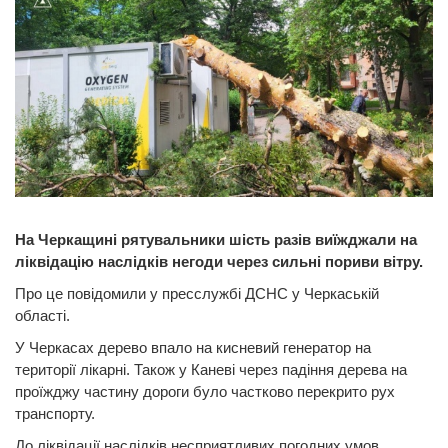
На Черкащині рятувальники шість разів виїжджали на
ліквідацію наслідків негоди через сильні пориви вітру.
Про це повідомили у пресслужбі ДСНС у Черкаській
області.
У Черкасах дерево впало на кисневий генератор на
території лікарні. Також у Каневі через падіння дерева на
проїжджу частину дороги було частково перекрито рух
транспорту.
До ліквідації наслідків несприятливих погодних умов