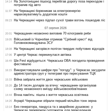
На Золотоніщині пішохід перебігав дорогу поза переходом і
14:14
потрапив під авто
На Черкащині боржникам за електроенергію
11:37
нараховуватимуть додаткові кошти
На Черкащині через підпал сухої трави вогонь пошкодив ліс
09:23
07 серпня 2026
Черкащанин незаконно виловив 70 кілограмів риби
20:01
Військовий із Чорнобая отримав "Срібний хрест" від
19:05
Головнокомандувача ЗСУ
На Черкащині загорівся полігон твердих побутових відходів
18:08
У центрі Черкас перекинулася автівка
17:06
Ше.Fest відбудеться: Черкаська ОВА погодила проведення
16:49
фестивалю
Використовували шифри про "погоду": у Черкасах засудили
16:15
адміністратора груп у телеграмі про пересування ТЦК
Війна забрала життя двох черкаських військових
15:33
До 14 тисяч доларів за втечу: черкащанин організував
15:20
схему незаконного виїзду військовозобов'язаних
Вічна пам'ять: пішла з життя черкаська освітянка
14:44
Аграрії Черкащини зібрали перший мільйон тонн зерна
14:26
Без генератора, пандуса та з аварійною душовою: у
13:14
Черкасах перевірили гуртожиток для переселенців